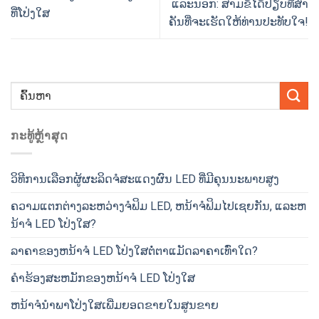
ແລະນອກ: ສາມຂໍ້ໄດ້ປຽບທີ່ສໍາ
ທີ່ໂປ່ງໃສ
ຄັນທີ່ຈະເຮັດໃຫ້ທ່ານປະທັບໃຈ!
ກະ​ທູ້​ຫຼ້າ​ສຸດ
ວິທີການເລືອກຜູ້ຜະລິດຈໍສະແດງຜົນ LED ທີ່ມີຄຸນນະພາບສູງ
ຄວາມແຕກຕ່າງລະຫວ່າງຈໍຟິມ LED, ຫນ້າຈໍຟິມໄປເຊຍກັນ, ແລະຫ
ນ້າຈໍ LED ໂປ່ງໃສ?
ລາຄາຂອງຫນ້າຈໍ LED ໂປ່ງໃສຕໍ່ຕາແມັດລາຄາເທົ່າໃດ?
ຄໍາຮ້ອງສະຫມັກຂອງຫນ້າຈໍ LED ໂປ່ງໃສ
ຫນ້າຈໍນໍາພາໂປ່ງໃສເພີ່ມຍອດຂາຍໃນສູນຂາຍ