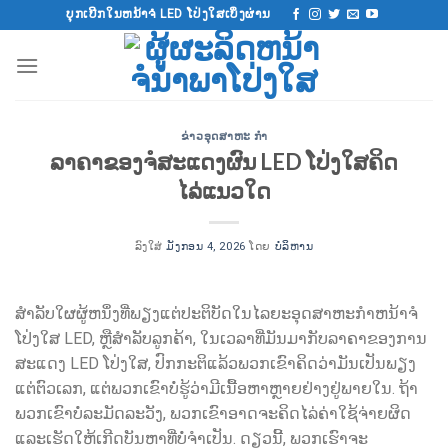
ຂ້າມ
ບຸກເບີກໃນຫນ້າຈໍ LED ໂປ່ງໃສເບິ່ງຜ່ານ
ໄປ
ຫາ
ເນື້ອຫາ
ຂ່າວອຸດສາຫະ ກຳ
ລາຄາຂອງຈໍສະແດງຜົນ LED ໂປ່ງໃສຄິດ
ໄລ່ແນວໃດ
ລົງໃສ່
ມັງກອນ 4, 2026
ໂດຍ
ບໍລິຫານ
ສໍາລັບໃຜຜູ້ຫນຶ່ງທີ່ພຽງແຕ່ປະຕິບັດໃນໄລຍະອຸດສາຫະກໍາຫນ້າຈໍ
ໂປ່ງໃສ LED, ຫຼືສໍາລັບລູກຄ້າ, ໃນເວລາທີ່ມັນມາກັບລາຄາຂອງການ
ສະແດງ LED ໂປ່ງໃສ, ປົກກະຕິແລ້ວພວກເຂົາຄິດວ່າມັນເປັນພຽງ
ແຕ່ຕົວເລກ, ແຕ່ພວກເຂົາບໍ່ຮູ້ວ່າມີເນື້ອຫາຫຼາຍຢ່າງຢູ່ພາຍໃນ. ຖ້າ
ພວກເຂົາບໍ່ລະມັດລະວັງ, ພວກເຂົາອາດຈະຄິດໄລ່ຄ່າໃຊ້ຈ່າຍຜິດ
ແລະເຮັດໃຫ້ເກີດບັນຫາທີ່ບໍ່ຈໍາເປັນ. ດຽວນີ້, ພວກເຮົາຈະ