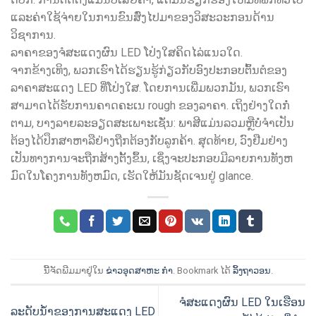
ແລະຄ່າໃຊ້ຈ່າຍໃນການຂົນສົ່ງໄປມາຂອງວິສະວະກອນດ້ານ
ວິຊາການ.
ລາຄາຂອງຈໍສະແດງຜົນ LED ໂປ່ງໃສຄິດໄລ່ແນວໃດ.
ຈາກຂ້າງເທິງ, ພວກເຮົາໄດ້ຮຽນຮູ້ກ່ຽວກັບອົງປະກອບຕົ້ນຕໍຂອງ
ລາຄາສະແດງ LED ທີ່ໂປ່ງໃສ. ໂດຍການເພີ່ມພວກມັນ, ພວກເຮົາ
ສາມາດໄດ້ຮັບການຄາດຄະເນ rough ຂອງລາຄາ. ເຖິງຢ່າງໃດກໍ່
ຕາມ, ບາງລາຍລະອຽດສະເພາະເຊັ່ນ: ພາສີແມ່ນລວມຫຼືບໍ່ຈໍາເປັນ
ຕ້ອງໄດ້ປຶກສາຫາລືຢ່າງຖືກຕ້ອງກັບລູກຄ້າ. ສຸດທ້າຍ, ວົງຢືມຢ່າງ
ເປັນທາງການຈະຖືກສ້າງຕັ້ງຂຶ້ນ, ເຊິ່ງຈະປະກອບມີລາຍການທັງຫ
ມົດໃນໂຄງການທັງຫມົດ, ເຮັດໃຫ້ມັນຊັດເຈນຢູ່ glance.
ນີ້ຈັດພີມມາຢູ່ໃນ
ຂ່າວອຸດສາຫະ ກຳ
. Bookmark ໄດ້
ລິ້ງຖາວອນ
.
ຈໍສະແດງຜົນ LED ໃນເຮືອນ
ລະດັບນ້ໍາຂອງການສະແດງ LED