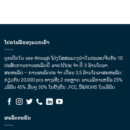
ໂປຣໄຟລ໌ຂອງພວກເຮົາ
ບຸກເບີກໃນ see-through ໂປ່ງໃສສະແດງນໍາໃນປະເທດຈີນກັບ 10
ປະສົບການການຜະລິດປີ. ລາຍໄດ້ປະ ຈຳ ປີ: 3 ລ້ານໂດລາ
ສະຫະລັດ – ການຜະລິດປະ ຈຳ ເດືອນ 3,5 ລ້ານໂດລາສະຫະລັດ :
ກ່ຽວກັບ 20,000 pcs ທາງເທີງ 2 ຕະຫຼາດ: ອາ​ເມລິ​ກາ​ເຫນືອ 25%
,ເອີຣົບ 45% ,ອື່ນໆ 30% ໃບຢັ້ງຢືນ: ,FCC, ນີ້&ROHS ໃນເອີຣົບ.
ຜະລິດຕະພັນ