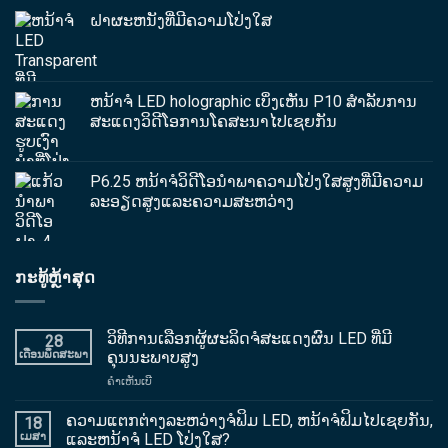
ຝາຜະຫນັງທີ່ມີຄວາມໂປ່ງໃສ
ຫນ້າຈໍ LED holographic ເບິ່ງເຫັນ P10 ສໍາລັບການ
ສະແດງວິດີໂອການໂຄສະນາໄປເຊຍກັນ
P6.25 ຫນ້າຈໍວິດີໂອນໍາພາຄວາມໂປ່ງໃສສູງທີ່ມີຄວາມ
ລະອຽດສູງແລະຄວາມສະຫວ່າງ
ກະ​ທູ້​ຫຼ້າ​ສຸດ
ວິທີການເລືອກຜູ້ຜະລິດຈໍສະແດງຜົນ LED ທີ່ມີ
28
ເດືອນພຶດສະພາ
ຄຸນນະພາບສູງ
ສຸດ
ຄໍາເຫັນເບີ
ວິທີການ
ເລືອກ
ຄວາມແຕກຕ່າງລະຫວ່າງຈໍຟິມ LED, ຫນ້າຈໍຟິມໄປເຊຍກັນ,
18
ຜູ້
ເມສາ
ແລະຫນ້າຈໍ LED ໂປ່ງໃສ?