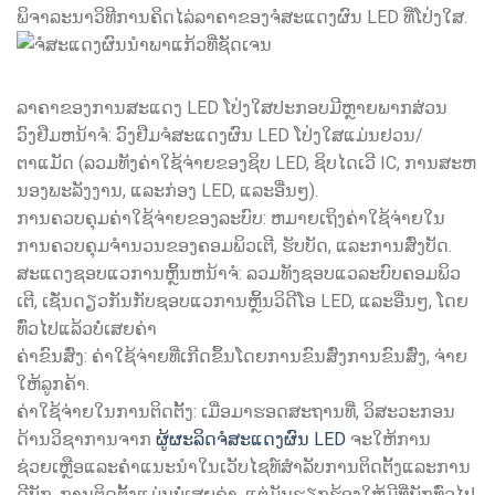
ພິຈາລະນາວິທີການຄິດໄລ່ລາຄາຂອງຈໍສະແດງຜົນ LED ທີ່ໂປ່ງໃສ.
ລາຄາຂອງການສະແດງ LED ໂປ່ງໃສປະກອບມີຫຼາຍພາກສ່ວນ
ວົງຢືມຫນ້າຈໍ: ວົງຢືມຈໍສະແດງຜົນ LED ໂປ່ງໃສແມ່ນຢວນ/
ຕາແມັດ (ລວມທັງຄ່າໃຊ້ຈ່າຍຂອງຊິບ LED, ຊິບໄດເວີ IC, ການສະຫ
ນອງພະລັງງານ, ແລະກ່ອງ LED, ແລະອື່ນໆ).
ການຄວບຄຸມຄ່າໃຊ້ຈ່າຍຂອງລະບົບ: ຫມາຍເຖິງຄ່າໃຊ້ຈ່າຍໃນ
ການຄວບຄຸມຈໍານວນຂອງຄອມພິວເຕີ, ຮັບບັດ, ແລະ​ການ​ສົ່ງ​ບັດ​.
ສະ​ແດງ​ຊອບ​ແວ​ການ​ຫຼິ້ນ​ຫນ້າ​ຈໍ​: ລວມທັງຊອບແວລະບົບຄອມພິວ
ເຕີ, ເຊັ່ນດຽວກັນກັບຊອບແວການຫຼິ້ນວິດີໂອ LED, ແລະອື່ນໆ, ໂດຍ
ທົ່ວໄປແລ້ວບໍ່ເສຍຄ່າ
ຄ່າຂົນສົ່ງ: ຄ່າໃຊ້ຈ່າຍທີ່ເກີດຂຶ້ນໂດຍການຂົນສົ່ງການຂົນສົ່ງ, ຈ່າຍ
ໃຫ້ລູກຄ້າ.
ຄ່າໃຊ້ຈ່າຍໃນການຕິດຕັ້ງ: ເມື່ອມາຮອດສະຖານທີ່, ວິສະວະກອນ
ດ້ານວິຊາການຈາກ
ຜູ້ຜະລິດຈໍສະແດງຜົນ LED
ຈະໃຫ້ການ
ຊ່ວຍເຫຼືອແລະຄໍາແນະນໍາໃນເວັບໄຊທ໌ສໍາລັບການຕິດຕັ້ງແລະການ
ດີບັກ. ການຕິດຕັ້ງແມ່ນບໍ່ເສຍຄ່າ, ແຕ່ມັນຮຽກຮ້ອງໃຫ້ມີທີ່ພັກທົ່ວໄປ