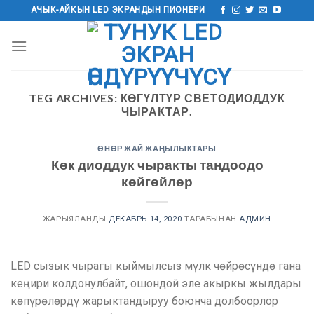
Мазмунга
АЧЫК-АЙКЫН LED ЭКРАНДЫН ПИОНЕРИ
өтүү
TEG ARCHIVES:
КӨГҮЛТҮР СВЕТОДИОДДУК
ЧЫРАКТАР.
ӨНӨР ЖАЙ ЖАҢЫЛЫКТАРЫ
Көк диоддук чыракты тандоодо
көйгөйлөр
ЖАРЫЯЛАНДЫ
ДЕКАБРЬ 14, 2020
ТАРАБЫНАН
АДМИН
LED сызык чырагы кыймылсыз мүлк чөйрөсүндө гана
кеңири колдонулбайт, ошондой эле акыркы жылдары
көпүрөлөрдү жарыктандыруу боюнча долбоорлор