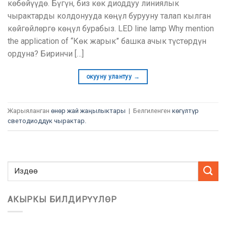
көбөйүүдө. Бүгүн, биз көк диоддуу линиялык
чырактарды колдонууда көңүл бурууну талап кылган
көйгөйлөргө көңүл бурабыз.
LED line lamp Why mention
the application of
“Көк жарык” башка ачык түстөрдүн
ордуна? Биринчи […]
окууну улантуу
→
Жарыяланган
өнөр жай жаңылыктары
|
Белгиленген
көгүлтүр
светодиоддук чырактар.
АКЫРКЫ БИЛДИРҮҮЛӨР