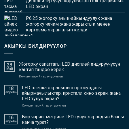
дисплейлер үчүн көрүнбөгөн голографиялык
LED экран
P6.25 жогорку ачык-айкындуулук жана
жогорку чечим жана жарыктык менен
көргөзмө экран алып келди
АКЫРКЫ БИЛДИРҮҮЛӨР
Жогорку сапаттагы LED дисплей өндүрүүчүсүн
28
Май
кантип тандоо керек
боюнча
Комментарийлер өчүрүлгөн
Жогорку
сапаттагы
LED пленка экранынын ортосундагы
18
LED
апрель
айырмачылыктар, кристалл кино экран, жана
дисплей
LED тунук экран?
өндүрүүчүсүн
боюнча
Комментарийлер өчүрүлгөн
кантип
LED
тандоо
пленка
керек
Бир чарчы метрине LED тунук экрандын баасы
16
экранынын
апрель
канча турат?
ортосундагы
боюнча