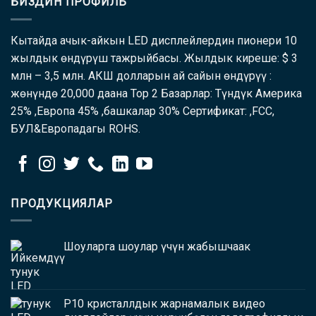
БИЗДИН ПРОФИЛЬ
Кытайда ачык-айкын LED дисплейлердин пионери 10
жылдык өндүрүш тажрыйбасы. Жылдык киреше: $ 3
млн – 3,5 млн. АКШ долларын ай сайын өндүрүү :
жөнүндө 20,000 даана Top 2 Базарлар: Түндүк Америка
25% ,Европа 45% ,башкалар 30% Сертификат: ,FCC,
БУЛ&Европадагы ROHS.
ПРОДУКЦИЯЛАР
Шоуларга шоулар үчүн жабышчаак
P10 кристаллдык жарнамалык видео