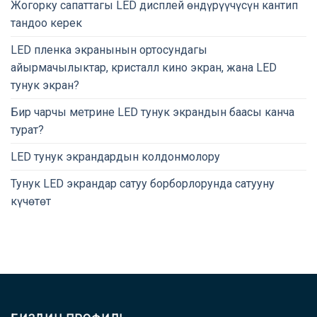
Жогорку сапаттагы LED дисплей өндүрүүчүсүн кантип
тандоо керек
LED пленка экранынын ортосундагы
айырмачылыктар, кристалл кино экран, жана LED
тунук экран?
Бир чарчы метрине LED тунук экрандын баасы канча
турат?
LED тунук экрандардын колдонмолору
Тунук LED экрандар сатуу борборлорунда сатууну
күчөтөт