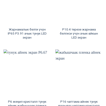
Жарнамалык белги үчүн
P10.4 терезе жарнама
IP65 P3.91 ачык тунук LED
белгиси үчүн ачык-айкын
экран
LED экран
P6 жеңил кристалл тунук
P16 чаптама айнек тунук
айнек жабышчаак пленка
өзүн-өзү чаптама кристалл