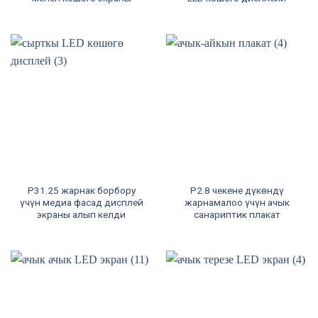
P31.25 жарнак борбору
P2.8 чекене дүкөндү
үчүн медиа фасад дисплей
жарнамалоо үчүн ачык
экраны алып келди
санариптик плакат