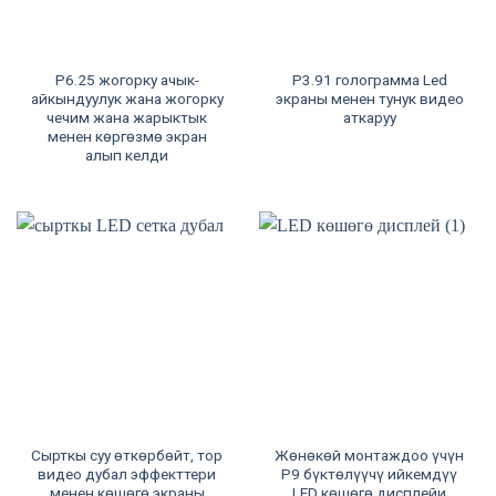
P6.25 жогорку ачык-
P3.91 голограмма Led
айкындуулук жана жогорку
экраны менен тунук видео
чечим жана жарыктык
аткаруу
менен көргөзмө экран
алып келди
Сырткы суу өткөрбөйт, тор
Жөнөкөй монтаждоо үчүн
видео дубал эффекттери
P9 бүктөлүүчү ийкемдүү
менен көшөгө экраны
LED көшөгө дисплейи