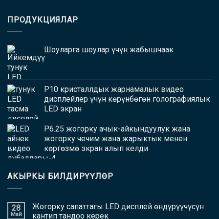
ПРОДУКЦИЯЛАР
Шоуларга шоулар үчүн жабышчаак
P10 кристаллдык жарнамалык видео
дисплейлер үчүн көрүнбөгөн голографиялык
LED экран
P6.25 жогорку ачык-айкындуулук жана
жогорку чечим жана жарыктык менен
көргөзмө экран алып келди
АКЫРКЫ БИЛДИРҮҮЛӨР
Жогорку сапаттагы LED дисплей өндүрүүчүсүн
28
Май
кантип тандоо керек