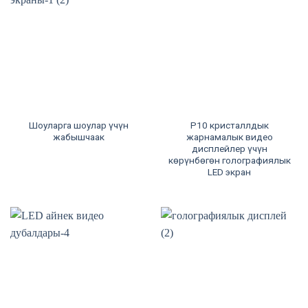
Шоуларга шоулар үчүн
P10 кристаллдык
жабышчаак
жарнамалык видео
дисплейлер үчүн
көрүнбөгөн голографиялык
LED экран