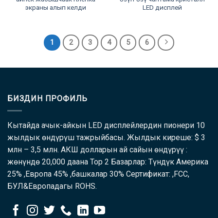
экраны алып келди
LED дисплей
1
2
3
4
5
6
БИЗДИН ПРОФИЛЬ
Кытайда ачык-айкын LED дисплейлердин пионери 10
жылдык өндүрүш тажрыйбасы. Жылдык киреше: $ 3
млн – 3,5 млн. АКШ долларын ай сайын өндүрүү :
жөнүндө 20,000 даана Top 2 Базарлар: Түндүк Америка
25% ,Европа 45% ,башкалар 30% Сертификат: ,FCC,
БУЛ&Европадагы ROHS.