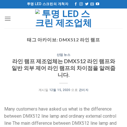
컨
투명 LED 스크린의 개척자
텐
츠
로
건
너
태그 아카이브:
DMX512 라인 램프
뛰
기
산업 뉴스
라인 램프 제조업체는 DMX512 라인 램프와
일반 외부 제어 라인 램프의 차이점을 알려줍
니다.
게시일
12월 15, 2020
으로
관리자
Many customers have asked us what is the difference
between DMX512 line lamp and ordinary external control
line The main difference between DMX512 line lamp and