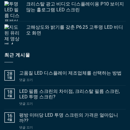
크리스탈 광고 비디오 디스플레이용 P10 보이지
않는 홀로그램 LED 스크린
고해상도와 밝기를 갖춘 P6.25 고투명 LED 비디
오 화면
최근 게시물
고품질 LED 디스플레이 제조업체를 선택하는 방법
28
5월
의
댓글 끄기
위
에
LED 필름 스크린의 차이점, 크리스탈 필름 스크린,
18
고
4월
LED 투명 스크린?
품
의
댓글 끄기
질
위
LED
에
평방 미터당 LED 투명 스크린의 가격은 얼마입니
디
16
LED
스
4월
까??
필
플
의
댓글 끄기
름
레