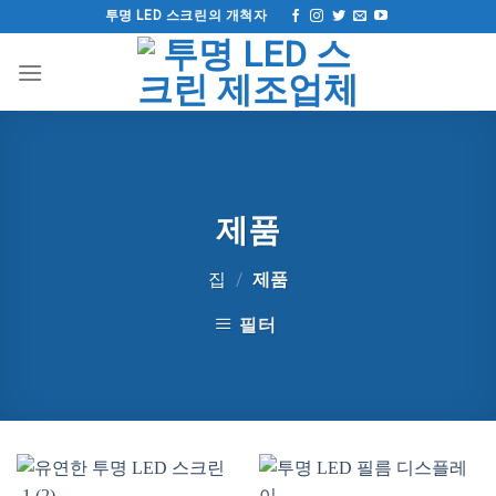
컨
투명 LED 스크린의 개척자
텐
츠
로
건
너
뛰
기
제품
집
/
제품
필터