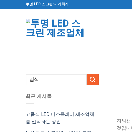
컨
투명 LED 스크린의 개척자
텐
츠
로
건
너
뛰
기
최근 게시물
고품질 LED 디스플레이 제조업체
자외선 
를 선택하는 방법
것입니다