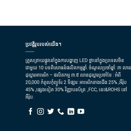
ប្រវត្តិរូបរបស់យើង។
ត្រួសត្រាយផ្លូវនៅក្នុងការបង្ហាញ LED ថ្លានៅក្នុងប្រទេសចិន
ជាមួយ 10 បទពិសោធន៍ផលិតកម្មឆ្នាំ. ចំណូល​ប្រចាំឆ្នាំ: ៣ លាន
ដុល្លារអាមេរិក – ផលិតកម្ម ៣.៥ លានដុល្លារប្រចាំខែ : អំពី
20,000 កំពូលកុំព្យូទ័រ 2 ទីផ្សារ: អាមេរិក​ខាង​ជើង 25% ,អឺរ៉ុប
45% ,ផ្សេងទៀត 30% វិញ្ញាបនប័ត្រ: ,FCC, នេះ&ROHS នៅ
អឺរ៉ុប.