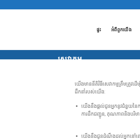
ផ្ទះ
អំពី​ពួក​យើង
សេវាកម្ម
យើងមាននីតិវិធីសេវាកម្មត្រឹមត្រូវដើ
ដឹកនាំរបស់យើង:
យើងនឹងផ្តល់ជូនអ្នកនូវជំនួយន
ការដឹកជញ្ជូន, គុណភាពនិងបរិម
យើងនឹងជូនដំណឹងដល់អ្នកនៅពេ