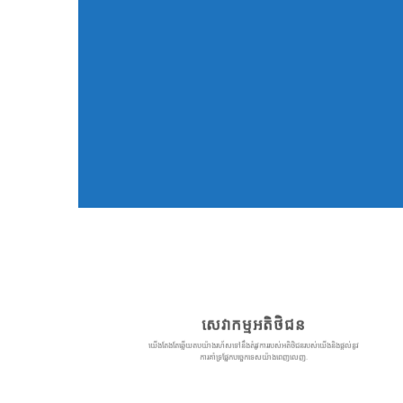
សេវាកម្ម​អតិថិជន
យើងតែងតែឆ្លើយតបយ៉ាងរហ័សទៅនឹងតំរូវការរបស់អតិថិជនរបស់យើងនិងផ្តល់នូវ
ការគាំទ្រផ្នែកបច្ចេកទេសយ៉ាងពេញលេញ.