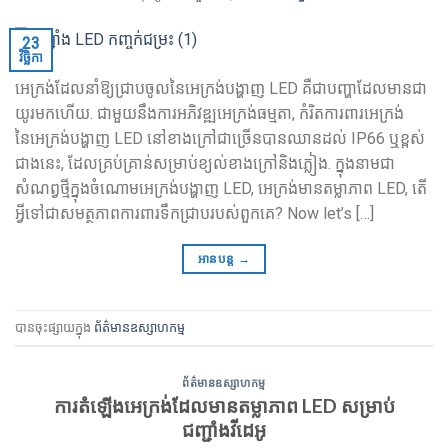
23
វិច្ឆិកា
អេក្រង់ដែលនាំឱ្យជ្រាបចូលនៃអេក្រង់បង្ហាញ LED គឺជាបញ្ហាដែលមានជា
យូរមកហើយ. ជាមួយនឹងការអភិវឌ្ឍអេក្រង់ធម្មតា, កំរិតការពារអេក្រង់
នៃអេក្រង់បង្ហាញ LED នៅខាងក្រៅជាច្រើនបានឈានដល់ IP66 ឬខ្ពស់
ជាងនេះ, ដែលគ្រប់គ្រាន់សម្រាប់ខ្យល់ខាងក្រៅនិងភ្លៀង. ក្នុងនាមជា
សំណព្វថ្មីក្នុងចំណោមអេក្រង់បង្ហាញ LED, អេក្រង់មានតម្លាភាព LED, តើ
អ្វីទៅជាសមត្ថភាពការពារទឹកជ្រាបរបស់ពួកគេ?
Now let’s
[…]
អានបន្ត
→
បានចុះផ្សាយក្នុង
ព័ត៌មានឧស្សាហកម្ម
ព័ត៌មានឧស្សាហកម្ម
ការតំឡើងអេក្រង់ដែលមានតម្លាភាព LED សម្រាប់
ជញ្ជាំងវីដេអូ