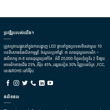
ប្រវត្តិរូបរបស់យើង។
ត្រួសត្រាយផ្លូវនៅក្នុងការបង្ហាញ LED ថ្លានៅក្នុងប្រទេសចិនជាមួយ 10
បទពិសោធន៍ផលិតកម្មឆ្នាំ. ចំណូល​ប្រចាំឆ្នាំ: ៣ លានដុល្លារអាមេរិក –
ផលិតកម្ម ៣.៥ លានដុល្លារប្រចាំខែ : អំពី 20,000 កំពូលកុំព្យូទ័រ 2 ទីផ្សារ:
អាមេរិក​ខាង​ជើង 25% ,អឺរ៉ុប 45% ,ផ្សេងទៀត 30% វិញ្ញាបនប័ត្រ: ,FCC,
នេះ&ROHS នៅអឺរ៉ុប.
ផលិតផល