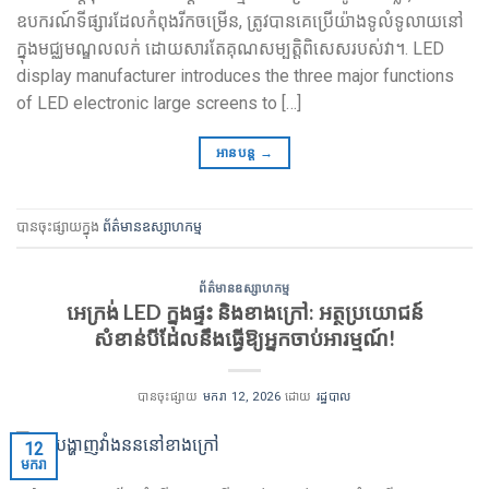
ឧបករណ៍ទីផ្សារដែលកំពុងរីកចម្រើន, ត្រូវបានគេប្រើយ៉ាងទូលំទូលាយនៅ
ក្នុងមជ្ឈមណ្ឌលលក់ ដោយសារតែគុណសម្បត្តិពិសេសរបស់វា។.
LED
display manufacturer introduces the three major functions
of LED electronic large screens to
[…]
អានបន្ត
→
បានចុះផ្សាយក្នុង
ព័ត៌មានឧស្សាហកម្ម
ព័ត៌មានឧស្សាហកម្ម
អេក្រង់ LED ក្នុងផ្ទះ និងខាងក្រៅ: អត្ថប្រយោជន៍
សំខាន់បីដែលនឹងធ្វើឱ្យអ្នកចាប់អារម្មណ៍!
បានចុះផ្សាយ
មករា 12, 2026
ដោយ
រដ្ឋបាល
12
មករា