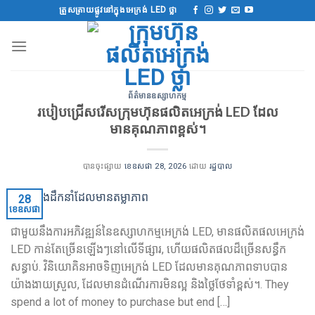
រំលង
ត្រួសត្រាយផ្លូវនៅក្នុងអេក្រង់ LED ថ្លា
ទៅ
មាតិកា
ព័ត៌មានឧស្សាហកម្ម
របៀបជ្រើសរើសក្រុមហ៊ុនផលិតអេក្រង់ LED ដែល
មានគុណភាពខ្ពស់។
បានចុះផ្សាយ
ខេឧសផា 28, 2026
ដោយ
រដ្ឋបាល
28
ខេឧសផា
ជាមួយនឹងការអភិវឌ្ឍន៍នៃឧស្សាហកម្មអេក្រង់ LED, មានផលិតផលអេក្រង់
LED កាន់តែច្រើនឡើងៗនៅលើទីផ្សារ, ហើយផលិតផលដ៏ច្រើនសន្ធឹក
សន្ធាប់. វិនិយោគិនអាចទិញអេក្រង់ LED ដែលមានគុណភាពទាបបាន
យ៉ាងងាយស្រួល, ដែលមានដំណើរការមិនល្អ និងថ្លៃថែទាំខ្ពស់។.
They
spend a lot of money to purchase but end
[…]