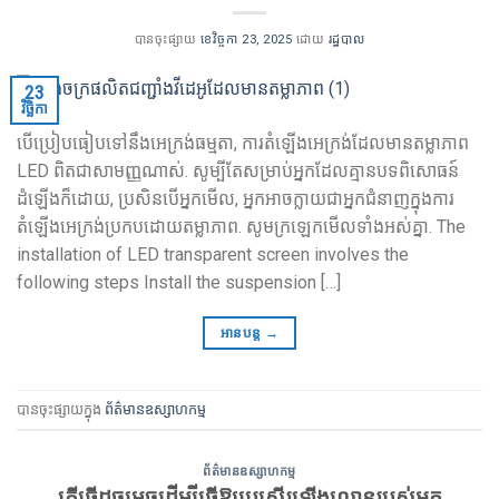
បានចុះផ្សាយ
ខេវិច្ចកា 23, 2025
ដោយ
រដ្ឋបាល
23
វិច្ឆិកា
បើប្រៀបធៀបទៅនឹងអេក្រង់ធម្មតា, ការតំឡើងអេក្រង់ដែលមានតម្លាភាព
LED ពិតជាសាមញ្ញណាស់. សូម្បីតែសម្រាប់អ្នកដែលគ្មានបទពិសោធន៍
ដំឡើងក៏ដោយ, ប្រសិនបើអ្នកមើល, អ្នកអាចក្លាយជាអ្នកជំនាញក្នុងការ
តំឡើងអេក្រង់ប្រកបដោយតម្លាភាព. សូមក្រឡេកមើលទាំងអស់គ្នា.
The
installation of LED transparent screen involves the
following steps Install the suspension
[…]
អានបន្ត
→
បានចុះផ្សាយក្នុង
ព័ត៌មានឧស្សាហកម្ម
ព័ត៌មានឧស្សាហកម្ម
តើធ្វើដូចម្តេចដើម្បីធ្វើឱ្យប្រសើរឡើងល្ខោនរបស់អ្នក