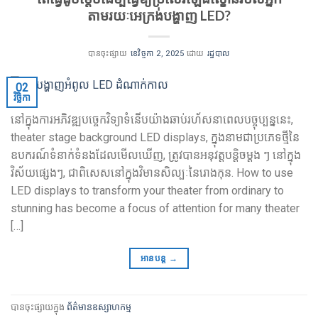
តាមរយៈអេក្រង់បង្ហាញ LED?
បានចុះផ្សាយ
ខេវិច្ចកា 2, 2025
ដោយ
រដ្ឋបាល
02
វិច្ឆិកា
នៅក្នុងការអភិវឌ្ឍបច្ចេកវិទ្យាទំនើបយ៉ាងឆាប់រហ័សនាពេលបច្ចុប្បន្ននេះ,
theater stage background LED displays
, ក្នុងនាមជាប្រភេទថ្មីនៃ
ឧបករណ៍ទំនាក់ទំនងដែលមើលឃើញ, ត្រូវបានអនុវត្តបន្តិចម្តង ៗ នៅក្នុង
វិស័យផ្សេងៗ, ជាពិសេសនៅក្នុងវិមានសិល្បៈនៃរោងកុន.
How to use
LED displays to transform your theater from ordinary to
stunning has become a focus of attention for many theater
[…]
អានបន្ត
→
បានចុះផ្សាយក្នុង
ព័ត៌មានឧស្សាហកម្ម