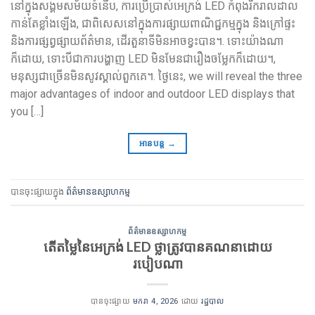
នៅក្នុងសង្គមសម័យទំនើប, ការប្រើប្រាស់អេក្រង់ LED កំពុងរីករាលដាល
កាន់តែខ្លាំងឡើង, ជាពិសេសនៅក្នុងការផ្សាយពាណិជ្ជកម្មក្នុង និងក្រៅផ្ទះ
និងការផ្សព្វផ្សាយព័ត៌មាន, ដើរតួនាទីមិនអាចខ្វះបាន។. ទោះយ៉ាងណា
ក៏ដោយ, ទោះបីជាការបង្ហាញ LED មិនមែនជារឿងចម្លែកក៏ដោយ។,
មនុស្សជាច្រើនមិនសូវស្គាល់ពួកគេ។. ថ្ងៃនេះ,
we will reveal the three
major advantages of indoor and outdoor LED displays that
you
[…]
អានបន្ត
→
បានចុះផ្សាយក្នុង
ព័ត៌មានឧស្សាហកម្ម
ព័ត៌មានឧស្សាហកម្ម
តើតម្លៃនៃអេក្រង់ LED ថ្លាត្រូវបានគណនាដោយ
របៀបណា
បានចុះផ្សាយ
មករា 4, 2026
ដោយ
រដ្ឋបាល