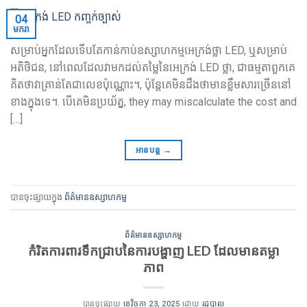
04
មករា
សម្រាប់អ្នកដែលទើបតែកាន់កាប់ឧស្សាហកម្មអេក្រង់ថ្លា LED, ឬសម្រាប់
អតិថិជន, នៅពេលដែលវាមកដល់តម្លៃនៃអេក្រង់ LED ថ្លា, ជាធម្មតាពួកគេ
គិតថាវាគ្រាន់តែជាលេខប៉ុណ្ណោះ។, ប៉ុន្តែ​គេ​មិន​ដឹង​ថា​មាន​ខ្លឹមសារ​ច្រើន​នៅ​
ខាង​ក្នុង​ទេ។. បើគេមិនប្រយ័ត្ន,
they may miscalculate the cost and
[…]
អានបន្ត
→
បានចុះផ្សាយក្នុង
ព័ត៌មានឧស្សាហកម្ម
ព័ត៌មានឧស្សាហកម្ម
កំរិតការពារទឹកជ្រាបនៃការបង្ហាញ LED ដែលមានតម្លា
ភាព
បានចុះផ្សាយ
ខេវិច្ចកា 23, 2025
ដោយ
រដ្ឋបាល