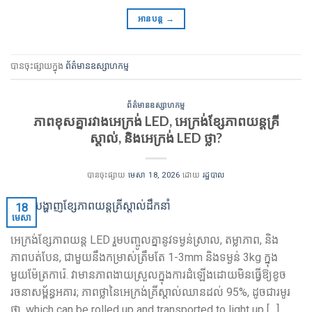
អានបន្ត
→
បានចុះផ្សាយក្នុង
ព័ត៌មានឧស្សាហកម្ម
ព័ត៌មានឧស្សាហកម្ម
ភាពខុសគ្នារវាងអេក្រង់ LED, អេក្រង់ខ្សែភាពយន្តគ្រី
ស្តាល់, និងអេក្រង់ LED ថ្លា?
បានចុះផ្សាយ
មេសា 18, 2026
ដោយ
រដ្ឋបាល
18
មេសា
អេក្រង់ខ្សែភាពយន្ត LED រួមបញ្ចូលគ្នានូវទម្ងន់ស្រាល, តម្លាភាព, និង
ភាពបត់បែន, ជាមួយនឹងកម្រាស់ត្រឹមតែ 1-3mm និងទម្ងន់ 3kg ក្នុង
មួយម៉ែត្រការ៉េ. វាមានភាពងាយស្រួលក្នុងការដំឡើងដោយមិនធ្វើឱ្យខូច
រចនាសម្ព័ន្ធអគារ; ភាពថ្លានៃអេក្រង់គ្រីស្តាល់ឈានដល់ 95%, ដូចជារមូរ
ថ្លា,
which can be rolled up and transported to light up
[…]