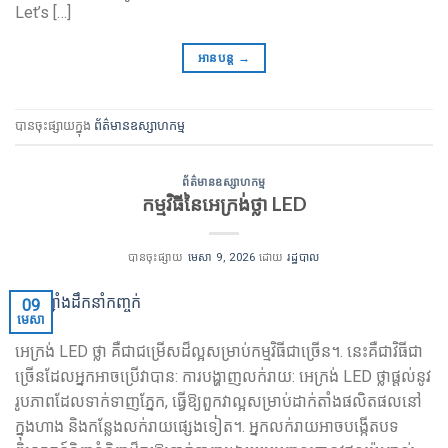
Let’s
[…]
អានបន្ត
→
បានចុះផ្សាយក្នុង
ព័ត៌មានឧស្សាហកម្ម
ព័ត៌មានឧស្សាហកម្ម
កម្មវិធីនៃអេក្រង់ថ្លា LED
បានចុះផ្សាយ
មេសា 9, 2026
ដោយ
រដ្ឋបាល
09
មេសា
អេក្រង់ LED ថ្លា គឺជាជម្រើសដ៏ល្អសម្រាប់កម្មវិធីជាច្រើន។. នេះគឺជាវិធីជា
ច្រើនដែលអ្នកអាចប្រើវាបាន: ការបង្ហាញលក់រាយ: អេក្រង់ LED ថ្លាផ្តល់នូវ
រូបភាពដែលទាក់ទាញភ្នែក, ធ្វើឱ្យពួកវាល្អសម្រាប់ដាក់តាំងផលិតផលនៅ
ក្នុងហាង និងកន្លែងលក់រាយផ្សេងទៀត។. អ្នកលក់រាយអាចបង្កើតបទ