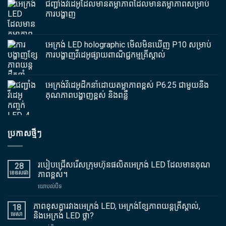
ជញ្ជាំងវីដេអូដែលមានតម្លាភាពដែលមានតម្លាភាពសម្រាប់
ការបង្ហាញ
អេក្រង់ LED holographic មើលមិនឃើញ P10 សម្រាប់
ការបង្ហាញវីដេអូផ្សាយពាណិជ្ជកម្មគ្រីស្តាល់
អេក្រង់វីដេអូដឹកនាំដោយតម្លាភាពខ្ពស់ P6.25 ជាមួយនឹង
គុណភាពបង្ហាញខ្ពស់ និងពន្លឺ
ប្រកាសថ្មីៗ
របៀបជ្រើសរើសក្រុមហ៊ុនផលិតអេក្រង់ LED ដែលមានគុណ
28
ខេឧសផា
ភាពខ្ពស់។
បើក
យោបល់បិទ
របៀប
ជ្រើសរើស
ភាពខុសគ្នារវាងអេក្រង់ LED, អេក្រង់ខ្សែភាពយន្តគ្រីស្តាល់,
18
ក្រុម
មេសា
និងអេក្រង់ LED ថ្លា?
ហ៊ុន