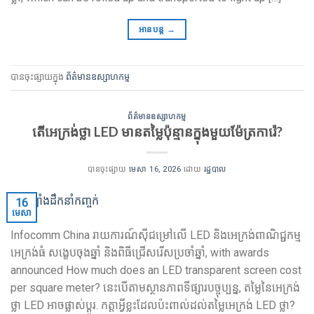
អានបន្ត
→
បានចុះផ្សាយក្នុង
ព័ត៌មានឧស្សាហកម្ម
ព័ត៌មានឧស្សាហកម្ម
តើអេក្រង់ថ្លា LED មានតម្លៃប៉ុន្មានក្នុងមួយម៉ែត្រការ៉េ?
បានចុះផ្សាយ
មេសា 16, 2026
ដោយ
រដ្ឋបាល
16
មេសា
Infocomm China រាយការណ៍ស៊ីជម្រៅលើ LED និងអេក្រង់ពាណិជ្ជកម្ម
អេក្រង់ធំ សង្ខេបចុងឆ្នាំ និងពិធីជ្រើសរើសប្រចាំឆ្នាំ,
with awards
announced How much does an LED transparent screen cost
per square meter
? នេះ​បើ​តាម​ស្ថានភាព​ទីផ្សារ​បច្ចុប្បន្ន, តម្លៃនៃអេក្រង់
ថ្លា LED អាចផ្លាស់ប្តូរ. កត្តាអ្វីខ្លះដែលប៉ះពាល់ដល់តម្លៃអេក្រង់ LED ថ្លា?