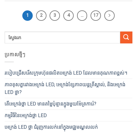
1
2
3
4
…
17
ប្រកាសថ្មីៗ
របៀបជ្រើសរើសក្រុមហ៊ុនផលិតអេក្រង់ LED ដែលមានគុណភាពខ្ពស់។
ភាពខុសគ្នារវាងអេក្រង់ LED, អេក្រង់ខ្សែភាពយន្តគ្រីស្តាល់, និងអេក្រង់
LED ថ្លា?
តើអេក្រង់ថ្លា LED មានតម្លៃប៉ុន្មានក្នុងមួយម៉ែត្រការ៉េ?
កម្មវិធីនៃអេក្រង់ថ្លា LED
អេក្រង់ LED ថ្លា ជំរុញការលក់នៅក្នុងមជ្ឈមណ្ឌលលក់