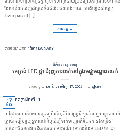
ពិសោធន៍ទិញទំនិញដ៏គួរឱ្យទាក់ទាញដោយរួមបញ្ចូលគ្នានូវផលប៉ះពាល់
ដែលមើលឃើញជាមួយនឹងផលិតផលរាងកាយ. ការដំឡើងសិល្បៈ:
Transparent
[…]
អានបន្ត
→
បានចុះផ្សាយក្នុង
ព័ត៌មានឧស្សាហកម្ម
ព័ត៌មានឧស្សាហកម្ម
អេក្រង់ LED ថ្លា ជំរុញការលក់នៅក្នុងមជ្ឈមណ្ឌលលក់
បានចុះផ្សាយ
ដមនើររបមចើងក្នា 17, 2026
ដោយ
រដ្ឋបាល
17
មិនា
នៅក្នុងការលក់អចលនទ្រព្យទំនើប, វិធីសាស្រ្តទីផ្សារនៃមជ្ឈមណ្ឌលលក់
ត្រូវបានធ្វើបច្ចុប្បន្នភាពជានិច្ចដើម្បីទាក់ទាញអតិថិជនកាន់តែច្រើន’
ការយកចិត្តទុកដាក់និងការផ្តោតអារម្មណ៍. អេក្រង់វីដេអូ LED ថ្លា, ជា