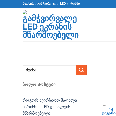
გადადით
ᲞᲘᲝᲜᲔᲠᲘ ᲒᲐᲛᲭᲕᲘᲠᲕᲐᲚᲔ LED ᲔᲙᲠᲐᲜᲨᲘ
შინაარსზე
ᲑᲝᲚᲝ ᲞᲝᲡᲢᲔᲑᲘ
როგორ ავირჩიოთ მაღალი
ხარისხის LED დისპლეის
14
მწარმოებელი
დეკემბე