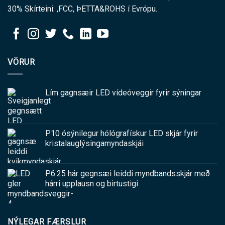
30% Skírteini: ,FCC, ÞETTA&ROHS í Evrópu.
VÖRUR
Lím gagnsæir LED vídeóveggir fyrir sýningar
P10 ósýnilegur hólógrafískur LED skjár fyrir
kristalauglýsingamyndaskjái
P6.25 hár gegnsæi leiddi myndbandsskjár með
hárri upplausn og birtustigi
NÝLEGAR FÆRSLUR