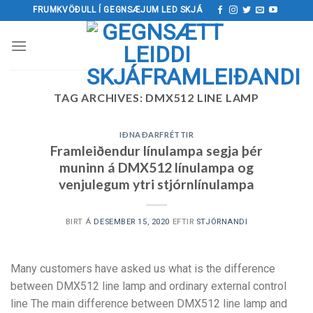
Fara
FRUMKVÖÐULL Í GEGNSÆJUM LED SKJÁ
yfir
í
innihald
TAG ARCHIVES:
DMX512 LINE LAMP
IÐNAÐARFRÉTTIR
Framleiðendur línulampa segja þér
muninn á DMX512 línulampa og
venjulegum ytri stjórnlínulampa
BIRT Á
DESEMBER 15, 2020
EFTIR
STJÓRNANDI
Many customers have asked us what is the difference
between DMX512 line lamp and ordinary external control
line The main difference between DMX512 line lamp and