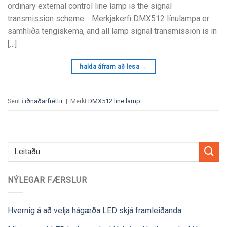
ordinary external control line lamp is the signal
transmission scheme
. Merkjakerfi DMX512 línulampa er
samhliða tengiskema,
and all lamp signal transmission is in
[…]
halda áfram að lesa
→
Sent í
iðnaðarfréttir
|
Merkt
DMX512 line lamp
NÝLEGAR FÆRSLUR
Hvernig á að velja hágæða LED skjá framleiðanda