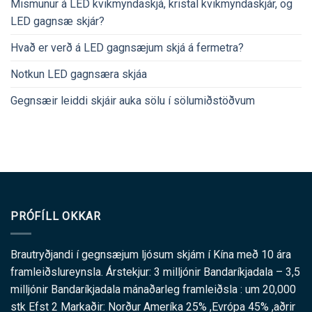
Mismunur á LED kvikmyndaskjá, kristal kvikmyndaskjár, og
LED gagnsæ skjár?
Hvað er verð á LED gagnsæjum skjá á fermetra?
Notkun LED gagnsæra skjáa
Gegnsæir leiddi skjáir auka sölu í sölumiðstöðvum
PRÓFÍLL OKKAR
Brautryðjandi í gegnsæjum ljósum skjám í Kína með 10 ára
framleiðslureynsla. Árstekjur: 3 milljónir Bandaríkjadala – 3,5
milljónir Bandaríkjadala mánaðarleg framleiðsla : um 20,000
stk Efst 2 Markaðir: Norður Ameríka 25% ,Evrópa 45% ,aðrir