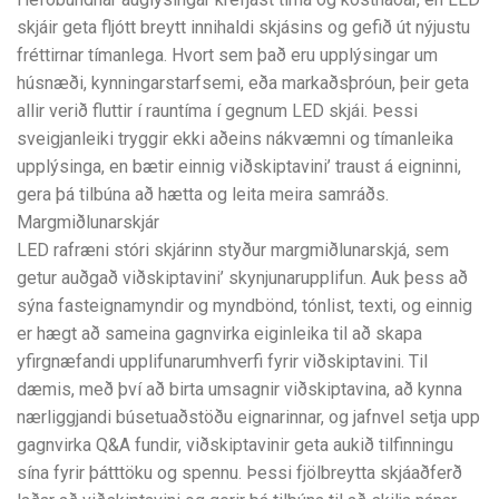
skjáir geta fljótt breytt innihaldi skjásins og gefið út nýjustu
fréttirnar tímanlega. Hvort sem það eru upplýsingar um
húsnæði, kynningarstarfsemi, eða markaðsþróun, þeir geta
allir verið fluttir í rauntíma í gegnum LED skjái. Þessi
sveigjanleiki tryggir ekki aðeins nákvæmni og tímanleika
upplýsinga, en bætir einnig viðskiptavini’ traust á eigninni,
gera þá tilbúna að hætta og leita meira samráðs.
Margmiðlunarskjár
LED rafræni stóri skjárinn styður margmiðlunarskjá, sem
getur auðgað viðskiptavini’ skynjunarupplifun. Auk þess að
sýna fasteignamyndir og myndbönd, tónlist, texti, og einnig
er hægt að sameina gagnvirka eiginleika til að skapa
yfirgnæfandi upplifunarumhverfi fyrir viðskiptavini. Til
dæmis, með því að birta umsagnir viðskiptavina, að kynna
nærliggjandi búsetuaðstöðu eignarinnar, og jafnvel setja upp
gagnvirka Q&A fundir, viðskiptavinir geta aukið tilfinningu
sína fyrir þátttöku og spennu. Þessi fjölbreytta skjáaðferð