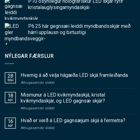
P10 ósýnilegur hólógrafískur LED skjár fyrir
kristalauglýsingamyndaskjái
P6.25 hár gegnsæi leiddi myndbandsskjár með
hárri upplausn og birtustigi
NÝLEGAR FÆRSLUR
Hvernig á að velja hágæða LED skjá framleiðanda
28
Maí
á
Athugasemdir slökkt
Hvernig
á
Mismunur á LED kvikmyndaskjá, kristal
18
að
apr
kvikmyndaskjár, og LED gagnsæ skjár?
velja
á
Athugasemdir slökkt
hágæða
Mismunur
LED
á
Hvað er verð á LED gagnsæjum skjá á fermetra?
skjá
16
LED
framleiðanda
apr
á
Athugasemdir slökkt
kvikmyndaskjá,
Hvað
kristal
er
kvikmyndaskjár,