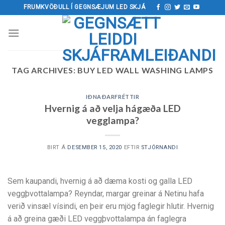
Fara
FRUMKVÖÐULL Í GEGNSÆJUM LED SKJÁ
yfir
í
innihald
TAG ARCHIVES:
BUY LED WALL WASHING LAMPS
IÐNAÐARFRÉTTIR
Hvernig á að velja hágæða LED
vegglampa?
BIRT Á
DESEMBER 15, 2020
EFTIR
STJÓRNANDI
Sem kaupandi, hvernig á að dæma kosti og galla LED
veggþvottalampa? Reyndar, margar greinar á Netinu hafa
verið vinsæl vísindi, en þeir eru mjög faglegir hlutir. Hvernig
á að greina gæði LED veggþvottalampa án faglegra