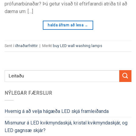
prófunarbúnaðar? Þú getur vísað til eftirfarandi atriða til að
dæma um: […]
halda áfram að lesa
→
Sent í
iðnaðarfréttir
|
Merkt
buy LED wall washing lamps
NÝLEGAR FÆRSLUR
Hvernig á að velja hágæða LED skjá framleiðanda
Mismunur á LED kvikmyndaskjá, kristal kvikmyndaskjár, og
LED gagnsæ skjár?