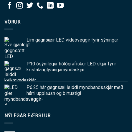
VÖRUR
Lím gagnsæir LED vídeóveggir fyrir sýningar
P10 ósýnilegur hólógrafískur LED skjár fyrir
kristalauglýsingamyndaskjái
P6.25 hár gegnsæi leiddi myndbandsskjár með
hárri upplausn og birtustigi
NÝLEGAR FÆRSLUR