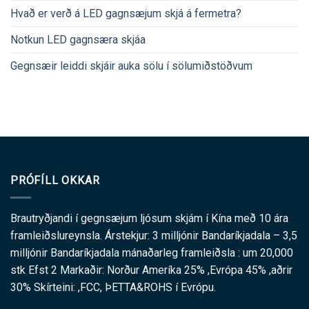
Hvað er verð á LED gagnsæjum skjá á fermetra?
Notkun LED gagnsæra skjáa
Gegnsæir leiddi skjáir auka sölu í sölumiðstöðvum
PRÓFÍLL OKKAR
Brautryðjandi í gegnsæjum ljósum skjám í Kína með 10 ára
framleiðslureynsla. Árstekjur: 3 milljónir Bandaríkjadala – 3,5
milljónir Bandaríkjadala mánaðarleg framleiðsla : um 20,000
stk Efst 2 Markaðir: Norður Ameríka 25% ,Evrópa 45% ,aðrir
30% Skírteini: ,FCC, ÞETTA&ROHS í Evrópu.