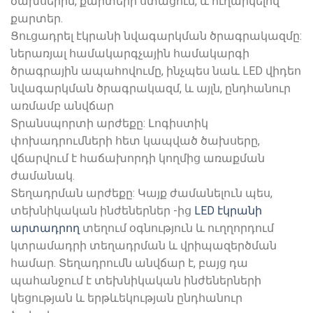
ծախսերին, քարտերի ստացում, և ուղարկելով
քարտեր.
Ցուցադրել էկրանի նվագարկման ծրագրակազմը:
ներառյալ համակարգչային համակարգի
ծրագրային ապահովումը, ինչպես նաև LED վիդեո
նվագարկման ծրագրակազմ, և այլն, ընդհանուր
առմամբ անվճար
Տրանսպորտի արժեքը: Լոգիստիկ
փոխադրումների հետ կապված ծախսերը,
վճարվում է հաճախորդի կողմից առաքման
ժամանակ.
Տեղադրման արժեքը: Կայք ժամանելուն պես,
տեխնիկական ինժեներներ -ից
LED էկրանի
արտադրող
տեղում օգնություն և ուղղորդում
կտրամադրի տեղադրման և վրիպազերծման
համար. Տեղադրումն անվճար է, բայց դա
պահանջում է տեխնիկական ինժեներների
կեցության և երթևեկության ընդհանուր