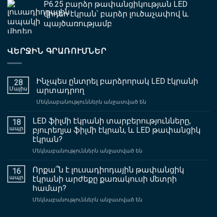
P6.25 բարձր թափանցիկության LED
վիդեո էկրան՝ բարձր լուծաչափով և
պայծառությամբ
ՎԵՐՋԻՆ ԳՐԱՌՈՒՄՆԵՐ
Ինչպես ընտրել բարձրորակ LED էկրանի
28
Մայիս
արտադրող
վրա
Մեկնաբանություններն անջատված են
Ինչպես
ընտրել
LED ֆիլմի էկրանի տարբերությունները,
18
բարձրորակ
ապր
բյուրեղյա ֆիլմի էկրան, և LED թափանցիկ
LED
էկրան?
էկրանի
վրա
Մեկնաբանություններն անջատված են
արտադրող
LED
ֆիլմի
Որքա՞ն է լուսադիոդային թափանցիկ
16
էկրանի
ապր
էկրանի արժեքը քառակուսի մետրի
տարբերությունները,
համար?
բյուրեղյա
վրա
Մեկնաբանություններն անջատված են
ֆիլմի
Որքա՞ն
էկրան,
է
և