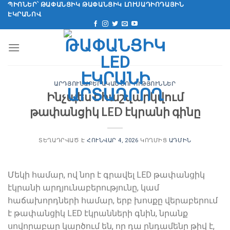
Անցնել
ՊԻՈՆԵՐ՝ ԹԱՓԱՆՑԻԿ ԹԱՓԱՆՑԻԿ ԼՈՒՍԱԴԻՈԴԱՅԻՆ
ԷԿՐԱՆՈՎ
բովանդակությանը
ԱՐԴՅՈՒՆԱԲԵՐԱԿԱՆ ՆՈՐՈՒԹՅՈՒՆՆԵՐ
Ինչպես է հաշվարկվում
թափանցիկ LED էկրանի գինը
ՏԵՂԱԴՐՎԱԾ Է
ՀՈՒՆՎԱՐ 4, 2026
ԿՈՂՄԻՑ
ԱԴՄԻՆ
Մեկի համար, ով նոր է գրավել LED թափանցիկ
էկրանի արդյունաբերությունը, կամ
հաճախորդների համար, երբ խոսքը վերաբերում
է թափանցիկ LED էկրանների գնին, նրանք
սովորաբար կարծում են, որ դա ընդամենը թիվ է,