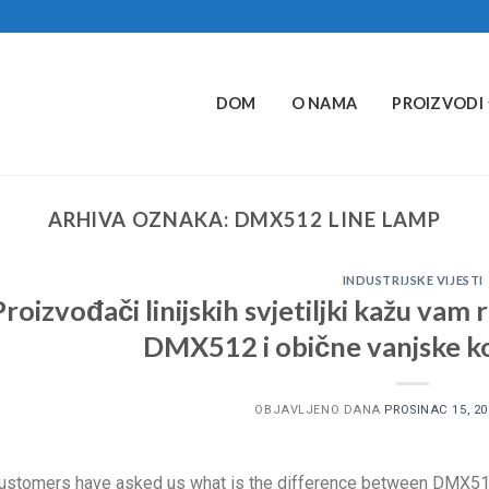
DOM
O NAMA
PROIZVODI
ARHIVA OZNAKA:
DMX512 LINE LAMP
INDUSTRIJSKE VIJESTI
Proizvođači linijskih svjetiljki kažu vam r
DMX512 i obične vanjske ko
OBJAVLJENO DANA
PROSINAC 15, 20
stomers have asked us what is the difference between DMX512 l