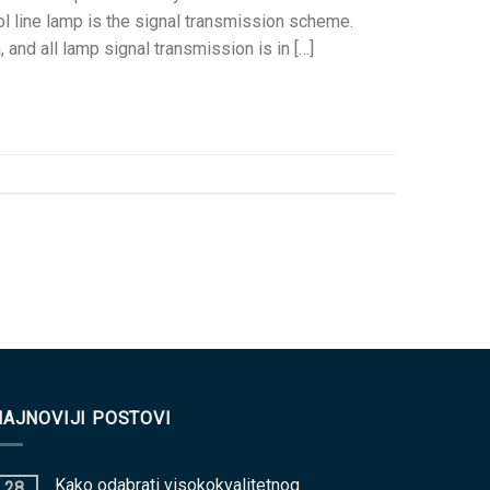
l line lamp is the signal transmission scheme
.
a,
and all lamp signal transmission is in
[…]
NAJNOVIJI POSTOVI
Kako odabrati visokokvalitetnog
28