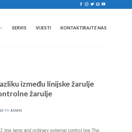
SERVIS
VIJESTI
KONTAKTIRAJTE NAS
azliku između linijske žarulje
ntrolne žarulje
20
PO
ADMIN
ine lamp and ordinary external control line The