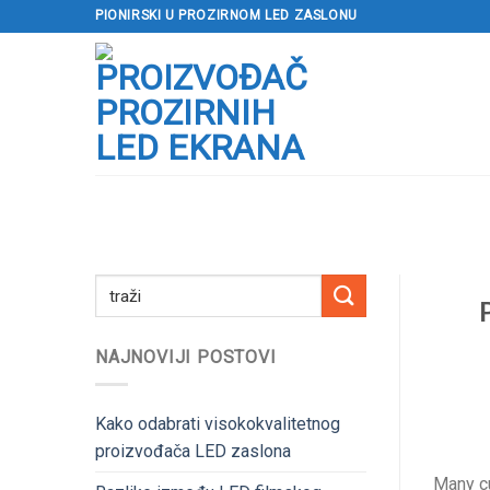
Preskoči
PIONIRSKI U PROZIRNOM LED ZASLONU
na
sadržaj
NAJNOVIJI POSTOVI
Kako odabrati visokokvalitetnog
proizvođača LED zaslona
Many cu