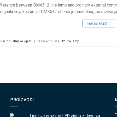
fference between DMX512 line lamp and ordinary external contro
ignala linijske žarulje DMX512 shema je paralelnog povezivanj
nastavi čitati
→
no u
industrijske vijesti
|
Označeno
DMX512 line lamp
PROIZVODI
Ljepljive prozirne LED video zidove za