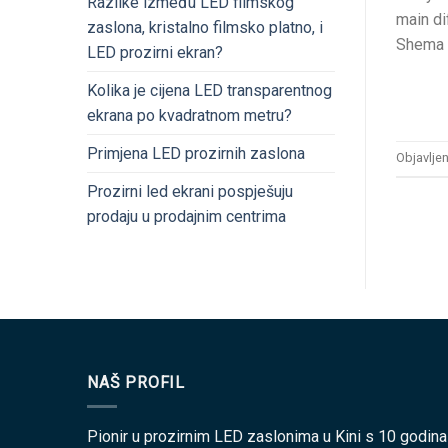
Razlike između LED filmskog
main di
zaslona, kristalno filmsko platno, i
Shema s
LED prozirni ekran?
Kolika je cijena LED transparentnog
ekrana po kvadratnom metru?
Primjena LED prozirnih zaslona
Objavlje
Prozirni led ekrani pospješuju
prodaju u prodajnim centrima
NAŠ PROFIL
Pionir u prozirnim LED zaslonima u Kini s 10 godina