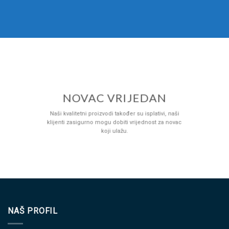
NOVAC VRIJEDAN
Naši kvalitetni proizvodi također su isplativi, naši
klijenti zasigurno mogu dobiti vrijednost za novac
koji ulažu.
NAŠ PROFIL