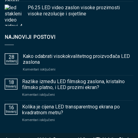
P6.25 LED video zaslon visoke prozirnosti
visoke rezolucije i svjetline
NAJNOVIJI POSTOVI
Kako odabrati visokokvalitetnog proizvođača LED
28
svibanj
zaslona
na
Komentari isključeni
Kako
odabrati
Razlike između LED filmskog zaslona, kristalno
18
visokokvalitetnog
travanj
filmsko platno, i LED prozirni ekran?
proizvođača
na
Komentari isključeni
LED
Razlike
zaslona
između
Kolika je cijena LED transparentnog ekrana po
16
LED
travanj
kvadratnom metru?
filmskog
na
Komentari isključeni
zaslona,
Kolika
kristalno
je
filmsko
cijena
platno,