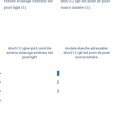
dmx512 rgbw ip65 contrôle
module étanche adressable
externe éclairage extérieur led
dmx512 rgb led point de pixel
pixel light
source lumière
1
2
3