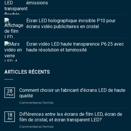
émissions
Écran LED holographique invisible P10 pour
écrans vidéo publicitaires en cristal
Écran vidéo LED haute transparence P6.25 avec
haute résolution et luminosité
ARTICLES RÉCENTS
Comment choisir un fabricant d'écrans LED de haute
28
Peut
qualité
sur
Commentaires fermés
Comment
choisir
Différences entre les écrans de film LED, écran de
18
un
Avr
film de cristal, et écran transparent LED?
fabricant
sur
Commentaires fermés
d'écrans