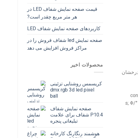
قیمت صفحه نمایش شفاف LED در
هر متر مربع چقدر است?
کاربردهای صفحه نمایش شفاف LED
صفحه نمایش led شفاف فروش را در
مراکز فروش افزایش می دهد
محصولات اخیر
 درخشان
کریسمس روشنایی تزئینی
dmx rgb 3d led pixel
con
ball
;
Φ
°/s
صفحه نمایش شفاف
P10.4 شفاف برای علامت
تبلیغاتی پنجره
هوشمند رنگارنگ کارخانه