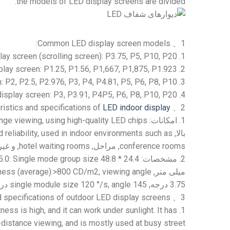
.
the models of LED display screens are divided
:
Common LED display screen models
1、
ay screen
(
scrolling screen
):
P3.75
, P5, P10, P20
1.
splay screen
: P1.25,
P1.56
, P1,667, P1,875,
P1.923
2.
n
:
P2
, P2.5,
P2.976
, P3, P4, P4.81, P5, P6, P8, P10
3.
display screen
: P3,
P3.91
,
P4P5
, P6, P8, P10, P20
4.
ristics and specifications of
LED indoor display
2、
1. امکانات:
using high-quality LED chips
,
ange viewing
بالا,
used in indoor environments such as
,
 reliability
conference rooms
, مراحل,
hotel waiting rooms
, و غی
2. مشخصات:
48.8 * 24.4 سانتی متر,
Single mode group size
5.0:
میلی متر,
viewing angle
,
CD/m2
):>800
average
(
tness
3.75 درجه,
145 درجه,
angle
,
°/s
120
single module size
d specifications of outdoor LED display screens
3、
tness is high
,
and it can work under sunlight
.
It has
1.
g-distance viewing
,
and is mostly used at busy street