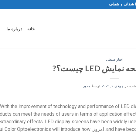
خانه
درباره ما
اخبار صنعتی
یش LED چیست؟?
شده در
جولای 2, 2025
توسط
مدیر
With the improvement of technology and performance of LED di
ducts can meet the needs of users in terms of application effec
extraordinary effects
.
LED display screens have been widely used
and have beco
. امروز,
ui Color Optoelectronics will introduce how