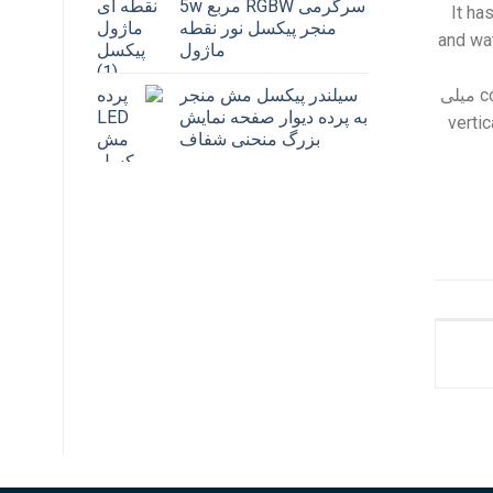
سرگرمی RGBW مربع 5w
It ha
منجر پیکسل نور نقطه
and wa
ماژول
c
10 میلی
سیلندر پیکسل مش منجر
به پرده دیوار صفحه نمایش
vertic
بزرگ منحنی شفاف