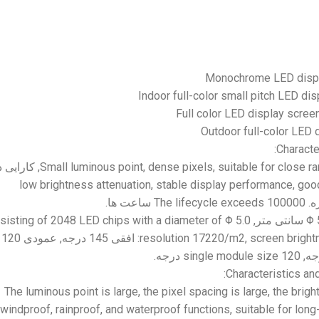
Monochrome LED displ
Indoor full-color small pitch LED di
Full color LED display scree
Outdoor full-color LED 
:
Characte
suitable for close r
,
dense pixels
,
Small luminous point
, کارایی
low brightness attenuation
,
stable display performance
,
good
ره.
100000 ساعت ها.
The lifecycle exceeds
sisting of
2048
LED chips with a diameter of Φ
5.0
Φ
screen brigh
,
resolution 17220/m2
: افقی 145 درجه, عمودی 120
120 درجه.
single module size
:
Characteristics an
The luminous point is large
,
the pixel spacing is large
,
the brigh
windproof
,
rainproof
,
and waterproof functions
,
suitable for lon