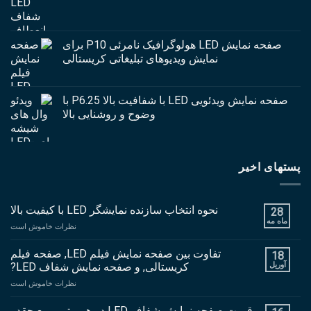
صفحه نمایش LED هولوگرافیک نامرئی P10 برای
نمایش ویدیوهای تبلیغاتی کریستالی
صفحه نمایش ویدئویی LED با شفافیت بالا P6.25 با
وضوح و روشنایی بالا
پستهای اخیر
نحوه انتخاب سازنده نمایشگر LED با کیفیت بالا
28
ماه مه
بر
نظرات خاموش است
نحو
انتخ
تفاوت بین صفحه نمایش فیلم LED, صفحه فیلم
18
ساز
آوریل
کریستالی, و صفحه نمایش شفاف LED?
نمای
بر
نظرات خاموش است
LED
تفا
با
بین
قیمت صفحه نمایش شفاف LED در هر متر مربع چقدر
کیف