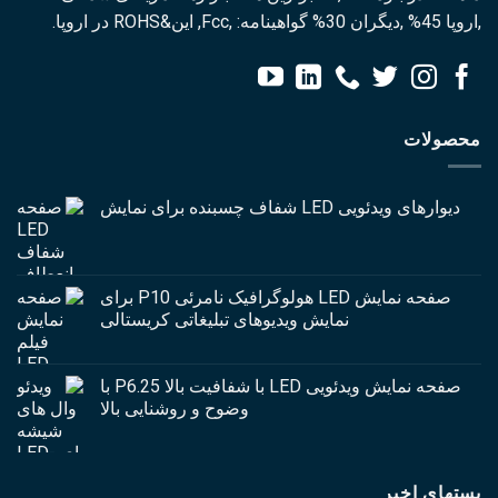
,اروپا 45% ,دیگران 30% گواهینامه: ,Fcc, این&ROHS در اروپا.
محصولات
دیوارهای ویدئویی LED شفاف چسبنده برای نمایش
صفحه نمایش LED هولوگرافیک نامرئی P10 برای
نمایش ویدیوهای تبلیغاتی کریستالی
صفحه نمایش ویدئویی LED با شفافیت بالا P6.25 با
وضوح و روشنایی بالا
پستهای اخیر