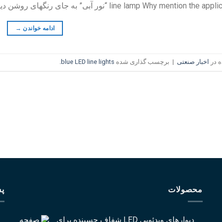
line lamp Why mention the applic
“نور آبی” به جای رنگهای روشن دیگ
ادامه خواندن
→
 در
اخبار صنعتی
|
برچسب گذاری شده
blue LED line lights
.
محصولات
پس
دیوارهای ویدئویی LED شفاف چسبنده برای