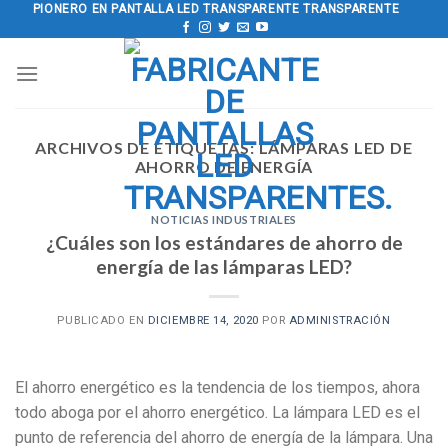
saltar
PIONERO EN PANTALLA LED TRANSPARENTE TRANSPARENTE
al
contenido
ARCHIVOS DE ETIQUETAS:
LÁMPARAS LED DE
AHORRO DE ENERGÍA
NOTICIAS INDUSTRIALES
¿Cuáles son los estándares de ahorro de
energía de las lámparas LED?
PUBLICADO EN
DICIEMBRE 14, 2020
POR
ADMINISTRACIÓN
El ahorro energético es la tendencia de los tiempos, ahora
todo aboga por el ahorro energético. La lámpara LED es el
punto de referencia del ahorro de energía de la lámpara. Una