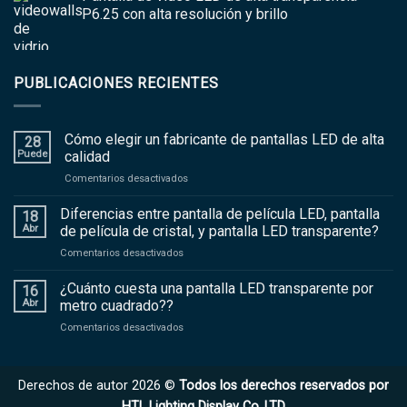
P6.25 con alta resolución y brillo
PUBLICACIONES RECIENTES
Cómo elegir un fabricante de pantallas LED de alta
28
Puede
calidad
en
Comentarios desactivados
Cómo
elegir
Diferencias entre pantalla de película LED, pantalla
18
un
Abr
de película de cristal, y pantalla LED transparente?
fabricante
en
Comentarios desactivados
de
Diferencias
pantallas
entre
¿Cuánto cuesta una pantalla LED transparente por
LED
16
pantalla
de
Abr
metro cuadrado??
de
alta
en
Comentarios desactivados
película
calidad
¿Cuánto
LED,
cuesta
pantalla
una
de
Derechos de autor 2026 ©
Todos los derechos reservados por
pantalla
película
LED
HTL Lighting Display Co.,LTD
de