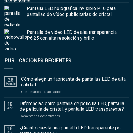
Pantalla LED holográfica invisible P10 para
pantallas de vídeo publicitarias de cristal
Pantalla de video LED de alta transparencia
P6.25 con alta resolución y brillo
PUBLICACIONES RECIENTES
Cómo elegir un fabricante de pantallas LED de alta
28
Puede
calidad
en
Comentarios desactivados
Cómo
elegir
Diferencias entre pantalla de película LED, pantalla
18
un
Abr
de película de cristal, y pantalla LED transparente?
fabricante
en
Comentarios desactivados
de
Diferencias
pantallas
entre
¿Cuánto cuesta una pantalla LED transparente por
LED
16
pantalla
de
Abr