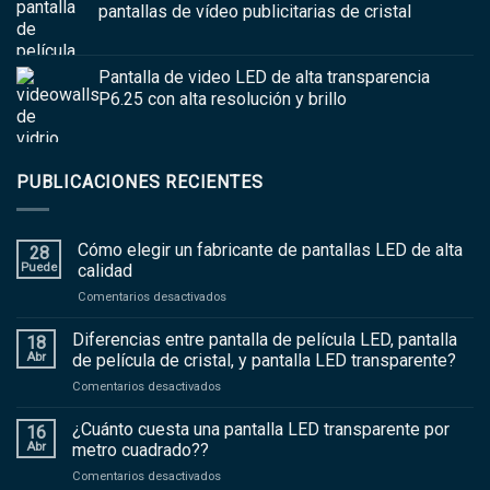
pantallas de vídeo publicitarias de cristal
Pantalla de video LED de alta transparencia
P6.25 con alta resolución y brillo
PUBLICACIONES RECIENTES
Cómo elegir un fabricante de pantallas LED de alta
28
Puede
calidad
en
Comentarios desactivados
Cómo
elegir
Diferencias entre pantalla de película LED, pantalla
18
un
Abr
de película de cristal, y pantalla LED transparente?
fabricante
en
Comentarios desactivados
de
Diferencias
pantallas
entre
¿Cuánto cuesta una pantalla LED transparente por
LED
16
pantalla
de
Abr
metro cuadrado??
de
alta
en
Comentarios desactivados
película
calidad