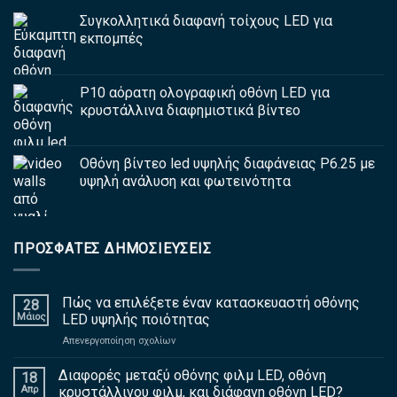
Συγκολλητικά διαφανή τοίχους LED για
εκπομπές
P10 αόρατη ολογραφική οθόνη LED για
κρυστάλλινα διαφημιστικά βίντεο
Οθόνη βίντεο led υψηλής διαφάνειας P6.25 με
υψηλή ανάλυση και φωτεινότητα
ΠΡΌΣΦΑΤΕΣ ΔΗΜΟΣΙΕΎΣΕΙΣ
Πώς να επιλέξετε έναν κατασκευαστή οθόνης
28
Μάιος
LED υψηλής ποιότητας
επί
Απενεργοποίηση σχολίων
Πώς
να
Διαφορές μεταξύ οθόνης φιλμ LED, οθόνη
18
επιλέξετε
Απρ
κρυστάλλινου φιλμ, και διάφανη οθόνη LED?