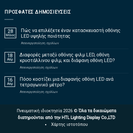
ΠΡΌΣΦΑΤΕΣ ΔΗΜΟΣΙΕΎΣΕΙΣ
Πώς να επιλέξετε έναν κατασκευαστή οθόνης
28
Μάιος
LED υψηλής ποιότητας
Απενεργοποίηση σχολίων
επί
Πώς
να
Διαφορές μεταξύ οθόνης φιλμ LED, οθόνη
18
επιλέξετε
Απρ
κρυστάλλινου φιλμ, και διάφανη οθόνη LED?
έναν
Απενεργοποίηση σχολίων
επί
κατασκευαστή
Διαφορές
οθόνης
μεταξύ
Πόσο κοστίζει μια διαφανής οθόνη LED ανά
LED
16
οθόνης
υψηλής
Απρ
τετραγωνικό μέτρο?
φιλμ
ποιότητας
Απενεργοποίηση σχολίων
επί
LED,
Πόσο
οθόνη
κοστίζει
κρυστάλλινου
μια
φιλμ,
Πνευματική ιδιοκτησία 2026 ©
Όλα τα δικαιώματα
διαφανής
και
διατηρούνται από την HTL Lighting Display Co.,LTD
οθόνη
διάφανη
LED
οθόνη
Χάρτης ιστοτόπου
ανά
LED?
τετραγωνικό