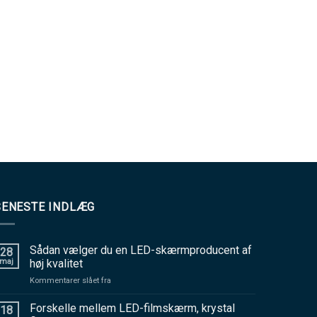
SENESTE INDLÆG
Sådan vælger du en LED-skærmproducent af
28
maj
høj kvalitet
på
Kommentarer slået fra
Sådan
vælger
Forskelle mellem LED-filmskærm, krystal
18
du