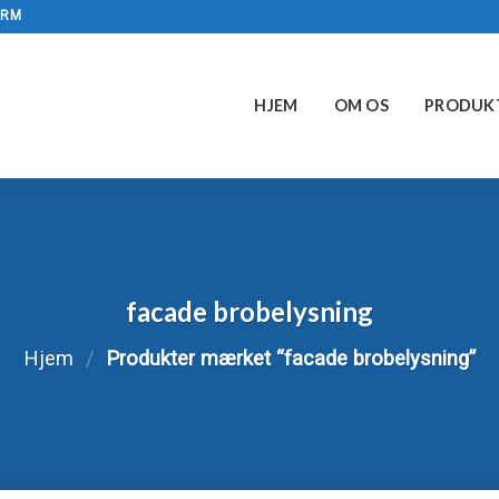
ÆRM
HJEM
OM OS
PRODUK
facade brobelysning
Hjem
/
Produkter mærket “facade brobelysning”