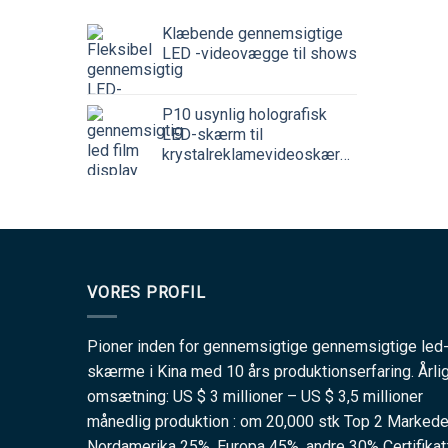
Klæbende gennemsigtige
LED -videovægge til shows
P10 usynlig holografisk
LED-skærm til
krystalreklamevideoskærme
VORES PROFIL
Pioner inden for gennemsigtige gennemsigtige led
skærme i Kina med 10 års produktionserfaring. Årli
omsætning: US $ 3 millioner – US $ 3,5 millioner
månedlig produktion : om 20,000 stk Top 2 Markede
Nordamerika 25% ,Europa 45% ,andre 30% Certifikat