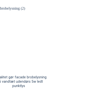
alitet gør facade brobelysning
5 vandtæt udendørs 5w ledt
punktlys