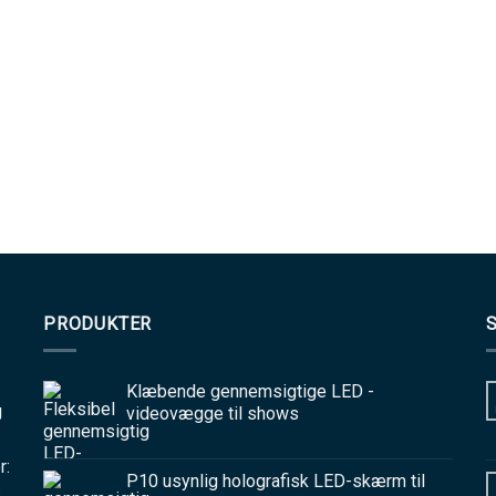
PRODUKTER
-
Klæbende gennemsigtige LED -
g
videovægge til shows
r:
P10 usynlig holografisk LED-skærm til
: