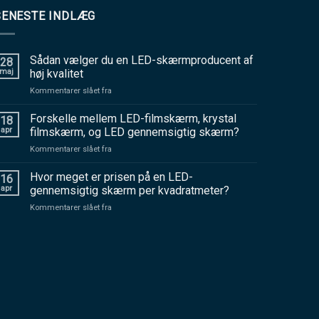
SENESTE INDLÆG
Sådan vælger du en LED-skærmproducent af
28
maj
høj kvalitet
Kommentarer slået fra
på
Sådan
vælger
Forskelle mellem LED-filmskærm, krystal
18
du
apr
filmskærm, og LED gennemsigtig skærm?
en
Kommentarer slået fra
på
LED-
Forskelle
skærmproducent
mellem
Hvor meget er prisen på en LED-
af
16
LED-
høj
apr
gennemsigtig skærm per kvadratmeter?
filmskærm,
kvalitet
Kommentarer slået fra
på
krystal
Hvor
filmskærm,
meget
og
er
LED
prisen
gennemsigtig
på
skærm?
en
LED-
gennemsigtig
skærm