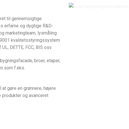
eret til gennemsigtige
es erfarne og dygtige R&D-
 og marketingteam, lysmåling
SO9001 kvalitetsstyringssystem
af UL, DETTE, FCC, BIS osv.
bygningsfacade, broer, etaper,
en som f.eks.
l at gøre en grønnere, højere
 produkter og avanceret