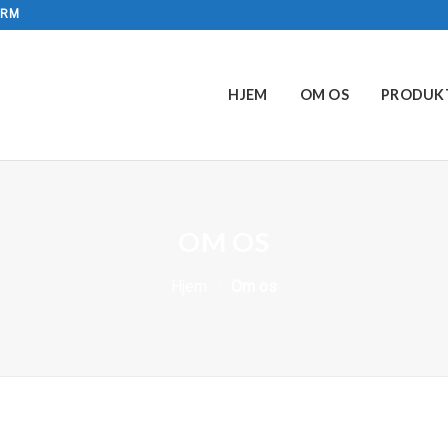
ÆRM
HJEM
OM OS
PRODUK
OM OS
Hjem
/
Om os