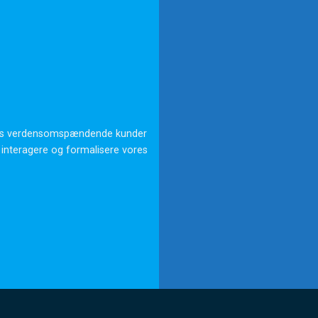
ores verdensomspændende kunder
 interagere og formalisere vores