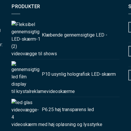
PRODUKTER
-
g
Klæbende gennemsigtige LED -
r:
:
videovægge til shows
P10 usynlig holografisk LED-skærm
til krystalreklamevideoskærme
P6.25 høj transparens led
videoskærm med høj opløsning og lysstyrke