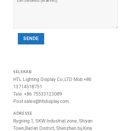
SELSKAB
HTL Lighting Display Co.,LTD Mob
:+86
13714518751
Tele
: +86 75533123089
Post:
sales@htldisplay.com
ADRESSE
Bygning 1,
SKW Industrial zone
,
Shiyan
Town
,
Bao’an District
, Shenzhen by,Kina