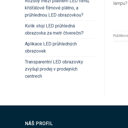
Rozdíly mezi plátnem LED filmu,
lampu? 
křišťálové filmové plátno, a
průhlednou LED obrazovkou?
Kolik stojí LED průhledná
obrazovka za metr čtvereční?
Publikov
Aplikace LED průhledných
obrazovek
Transparentní LED obrazovky
zvyšují prodej v prodejních
centrech
NÁŠ PROFIL