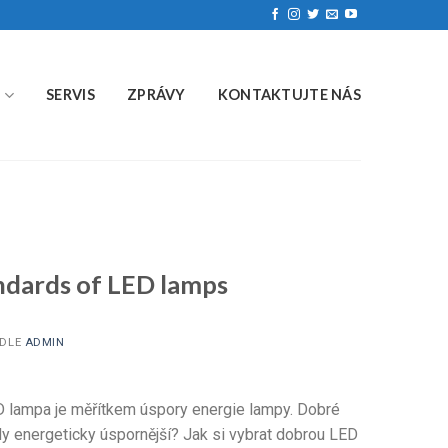
Y
SERVIS
ZPRÁVY
KONTAKTUJTE NÁS
S
ndards of LED lamps
DLE
ADMIN
D lampa je měřítkem úspory energie lampy. Dobré
dy energeticky úspornější? Jak si vybrat dobrou LED