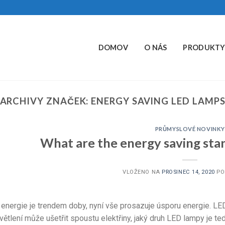
DOMOV
O NÁS
PRODUKT
ARCHIVY ZNAČEK:
ENERGY SAVING LED LAMP
PRŮMYSLOVÉ NOVINKY
What are the energy saving sta
VLOŽENO NA
PROSINEC 14, 2020
PO
energie je trendem doby, nyní vše prosazuje úsporu energie. LE
ětlení může ušetřit spoustu elektřiny, jaký druh LED lampy je te