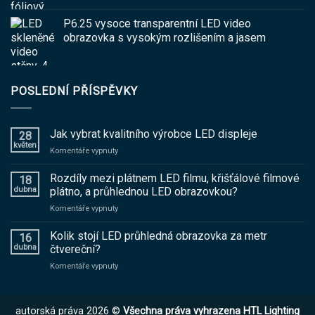
P6.25 vysoce transparentní LED video
obrazovka s vysokým rozlišením a jasem
POSLEDNÍ PŘÍSPĚVKY
Jak vybrat kvalitního výrobce LED displeje
28
květen
na
Komentáře vypnuty
Jak
vybrat
Rozdíly mezi plátnem LED filmu, křišťálové filmové
18
kvalitního
dubna
plátno, a průhlednou LED obrazovkou?
výrobce
na
Komentáře vypnuty
LED
Rozdíly
displeje
mezi
Kolik stojí LED průhledná obrazovka za metr
16
plátnem
dubna
čtvereční?
LED
na
Komentáře vypnuty
filmu,
Kolik
křišťálové
stojí
filmové
LED
plátno,
autorská práva 2026 ©
Všechna práva vyhrazena HTL Lighting
průhledná