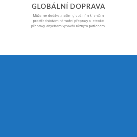
GLOBÁLNÍ DOPRAVA
Můžeme dodávat našim globálním klientům
prostřednictvím námořní přepravy a letecké
přepravy, abychom vyhověli různým potřebám.