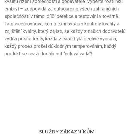
kvalitu řízení společnosti a dodavatele. Vyberte rostlinku
embryí – zodpovídá za outsourcing všech zahraničních
společností v rámci dílčí detekce a testování v továrně.
Tato víceúrovňová, komplexní systém kontroly kvality a
zajištění kvality, který zajistí, že každý z našich dodavatelů
vydrží přísné testy, každá z částí byla pečlivě vybrána,
každý proces prošel důkladným temperováním, každý
produkt se snaží dosáhnout “nulová vada”!
SLUŽBY ZÁKAZNÍKŮM