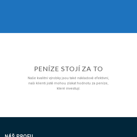
PENÍZE STOJÍ ZA TO
Naše kvalitní výrobky jsou také nákladově efektivní,
naši klienti jistě mohou získat hodnotu za peníze,
které investují.
NÁŠ PROFIL