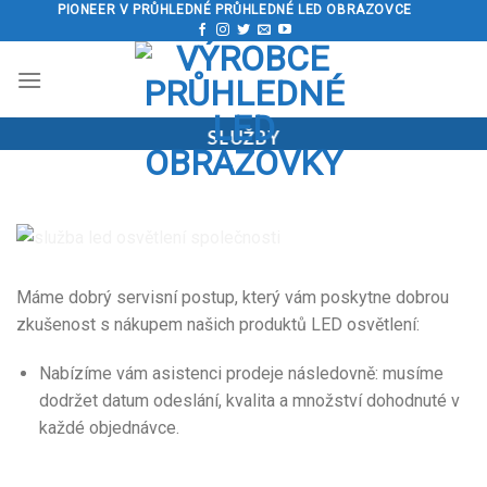
Přeskočit
PIONEER V PRŮHLEDNÉ PRŮHLEDNÉ LED OBRAZOVCE
na
obsah
SLUŽBY
Máme dobrý servisní postup, který vám poskytne dobrou
zkušenost s nákupem našich produktů LED osvětlení:
Nabízíme vám asistenci prodeje následovně: musíme
dodržet datum odeslání, kvalita a množství dohodnuté v
každé objednávce.