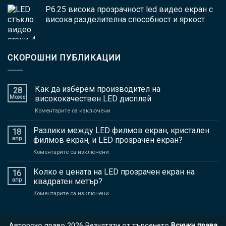
P6.25 висока прозрачност led видео екран с
висока разделителна способност и яркост
СКОРОШНИ ПУБЛИКАЦИИ
Как да изберем производител на
28
Може
висококачествен LED дисплей
На
Коментарите са изключени
Как
да
Разлики между LED филмов екран, кристален
18
изберем
апр
филмов екран, и LED прозрачен екран?
производител
На
Коментарите са изключени
на
Разлики
висококачествен
между
Колко е цената на LED прозрачен екран на
LED
16
LED
дисплей
апр
квадратен метър?
филмов
На
Коментарите са изключени
екран,
Колко
кристален
е
филмов
цената
екран,
Авторско право 2026 Резултати от търсенето
Всички права