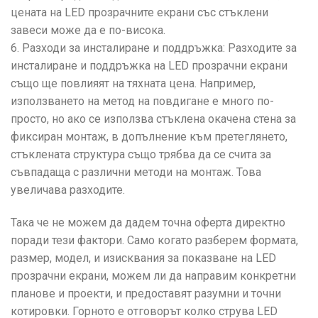
цената на LED прозрачните екрани със стъклени
завеси може да е по-висока.
6. Разходи за инсталиране и поддръжка: Разходите за
инсталиране и поддръжка на LED прозрачни екрани
също ще повлияят на тяхната цена. Например,
използването на метод на повдигане е много по-
просто, но ако се използва стъклена окачена стена за
фиксиран монтаж, в допълнение към претеглянето,
стъклената структура също трябва да се счита за
съвпадаща с различни методи на монтаж. Това
увеличава разходите.
Така че не можем да дадем точна оферта директно
поради тези фактори. Само когато разберем формата,
размер, модел, и изисквания за показване на LED
прозрачни екрани, можем ли да направим конкретни
планове и проекти, и предоставят разумни и точни
котировки. Горното е отговорът колко струва LED