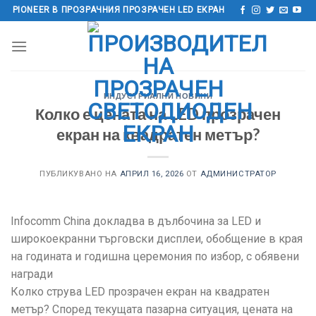
Преминете
PIONEER В ПРОЗРАЧНИЯ ПРОЗРАЧЕН LED ЕКРАН
към
съдържанието
ИНДУСТРИАЛНИ НОВИНИ
Колко е цената на LED прозрачен
екран на квадратен метър?
ПУБЛИКУВАНО НА
АПРИЛ 16, 2026
ОТ
АДМИНИСТРАТОР
Infocomm China докладва в дълбочина за LED и
широкоекранни търговски дисплеи, обобщение в края
на годината и годишна церемония по избор, с обявени
награди
Колко струва LED прозрачен екран на квадратен
метър? Според текущата пазарна ситуация, цената на