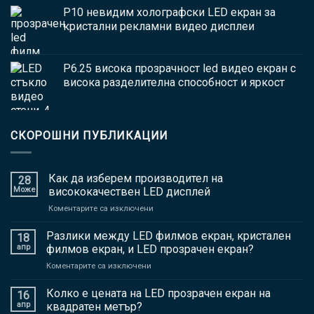
P10 невидим холографски LED екран за
кристални рекламни видео дисплеи
P6.25 висока прозрачност led видео екран с
висока разделителна способност и яркост
СКОРОШНИ ПУБЛИКАЦИИ
Как да изберем производител на
28
Може
висококачествен LED дисплей
На
Коментарите са изключени
Как
да
Разлики между LED филмов екран, кристален
18
изберем
апр
филмов екран, и LED прозрачен екран?
производител
На
Коментарите са изключени
на
Разлики
висококачествен
между
Колко е цената на LED прозрачен екран на
LED
16
LED
дисплей
апр
квадратен метър?
филмов