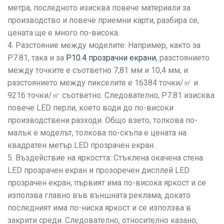
метра, последното изисква повече материали за
производство и повече приемни карти, разбира се,
цената ще е много по-висока.
4. Разстояние между моделите: Например, както за
P7.81, така и за
P10.4 прозрачни екрани
, разстоянието
между точките е съответно 7,81 мм и 10,4 мм, и
разстоянието между пикселите е 16384 точки/㎡ и
9216 точки/㎡ съответно. Следователно, P7.81 изисква
повече LED перли, което води до по-високи
производствени разходи. Общо взето, толкова по-
малък е моделът, толкова по-скъпа е цената на
квадратен метър LED прозрачен екран.
5. Въздействие на яркостта: Стъклена окачена стена
LED прозрачен екран и прозоречен дисплей LED
прозрачен екран, първият има по-висока яркост и се
използва главно във външната реклама, докато
последният има по-ниска яркост и се използва в
закрити среди. Следователно, относително казано,