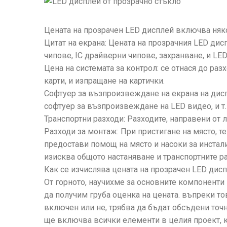
Цената на прозрачен LED дисплей включва няк
Цитат на екрана: Цената на прозрачния LED ди
чипове, IC драйверни чипове, захранване, и LED к
Цена на системата за контрол: се отнася до раз
карти, и изпращане на картички.
Софтуер за възпроизвеждане на екрана на дис
софтуер за възпроизвеждане на LED видео, и т.
Транспортни разходи: Разходите, направени от л
Разходи за монтаж: При пристигане на място, 
предостави помощ на място и насоки за инстали
изисква общото настаняване и транспортните р
Как се изчислява цената на прозрачен LED дисп
От горното, научихме за основните компоненти 
да получим груба оценка на цената. въпреки т
включен или не, трябва да бъдат обсъдени точ
ще включва всички елементи в целия проект, ко