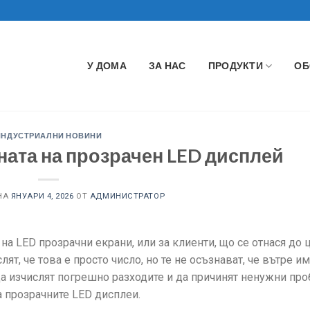
У ДОМА
ЗА НАС
ПРОДУКТИ
ОБ
ИНДУСТРИАЛНИ НОВИНИ
ната на прозрачен LED дисплей
НА
ЯНУАРИ 4, 2026
ОТ
АДМИНИСТРАТОР
на LED прозрачни екрани, или за клиенти, що се отнася до 
ят, че това е просто число, но те не осъзнават, че вътре и
да изчислят погрешно разходите и да причинят ненужни про
а прозрачните LED дисплеи.