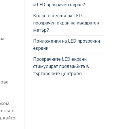
и LED прозрачен екран?
Колко е цената на LED
прозрачен екран на квадратен
метър?
на
Приложения на LED прозрачни
екрани
Прозрачните LED екрани
стимулират продажбите в
търговските центрове
това
ожем
нъкът е
, който