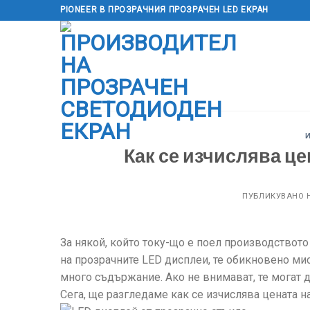
Преминете
PIONEER В ПРОЗРАЧНИЯ ПРОЗРАЧЕН LED ЕКРАН
към
съдържанието
Как се изчислява це
ПУБЛИКУВАНО 
За някой, който току-що е поел производството 
на прозрачните LED дисплеи, те обикновено мисл
много съдържание. Ако не внимават, те могат 
Сега, ще разгледаме как се изчислява цената н