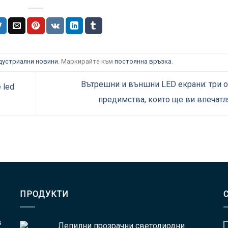
дустриални новини
. Маркирайте към
постоянна връзка
.
Вътрешни и външни LED екрани: три 
 led
предимства, които ще ви впечатл
ПРОДУКТИ
в
Лепилни прозрачни светодиодни