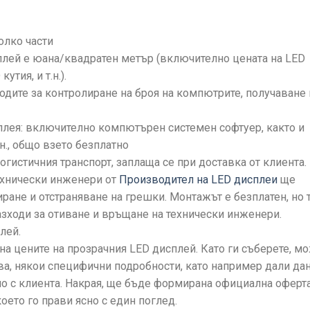
олко части
сплей е юана/квадратен метър (включително цената на LED
утия, и т.н.).
ходите за контролиране на броя на компютрите, получаване 
плея: включително компютърен системен софтуер, както и
н., общо взето безплатно
огистичния транспорт, заплаща се при доставка от клиента.
технически инженери от
Производител на LED дисплеи
ще
ране и отстраняване на грешки. Монтажът е безплатен, но 
азходи за отиване и връщане на технически инженери.
лей.
на цените на прозрачния LED дисплей. Като ги съберете, м
ова, някои специфични подробности, като например дали да
но с клиента. Накрая, ще бъде формирана официална оферта
ето го прави ясно с един поглед.