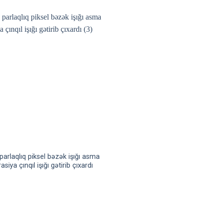
parlaqlıq piksel bəzək işığı asma
siya çınqıl işığı gətirib çıxardı