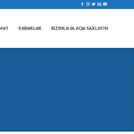
MƏT
XƏBƏRLƏR
BIZIMLƏ ƏLAQƏ SAXLAYIN