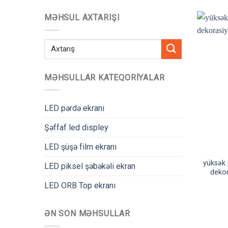
MƏHSUL AXTARIŞI
Axtarmaq:
MƏHSULLAR KATEQORIYALAR
LED pərdə ekranı
Şəffaf led displey
LED şüşə film ekranı
yüksək 
LED piksel şəbəkəli ekran
dekora
LED ORB Top ekranı
ƏN SON MƏHSULLAR