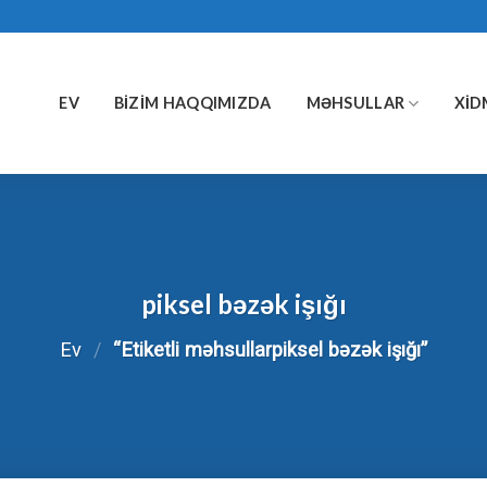
EV
BIZIM HAQQIMIZDA
MƏHSULLAR
XID
piksel bəzək işığı
Ev
/
“Etiketli məhsullarpiksel bəzək işığı”