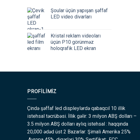
Şoular üçün yapışan şəffaf
LED video divarları
Kristal reklam videoları
üçün P10 görünməz
holoqrafik LED ekran
PROFILIMIZ
Çində şəffaf led displeylərdə qabaqcıl 10 illik
istehsal təcrübəsi. İllik gəlir: 3 milyon ABŞ dolları –
3.5 milyon ABŞ dolları aylıq istehsal : haqqında
20,000 ədəd üst 2 Bazarlar: Şimali Amerika 25%
,Avropa 45% ,digərləri 30% Sertifikat: ,FCC,