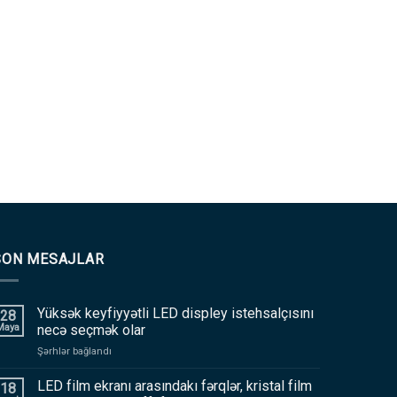
SON MESAJLAR
Yüksək keyfiyyətli LED displey istehsalçısını
28
Maya
necə seçmək olar
haqqında
Şərhlər bağlandı
Yüksək
keyfiyyətli
LED film ekranı arasındakı fərqlər, kristal film
18
LED