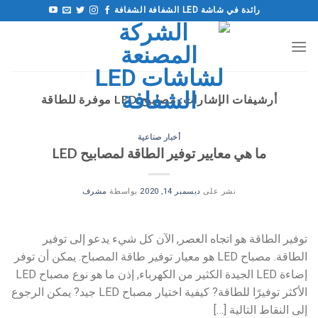
خطى
رائدة في شاشة LED الشفافة الشفافة
لى
لمحتوى
أرشيفات الإشارات:
مصابيح LED موفرة للطاقة
أخبار صناعية
ما هي معايير توفير الطاقة لمصابيح LED
نشر على
ديسمبر 14, 2020
بواسطة
مشرف
توفير الطاقة هو اتجاه العصر, الآن كل شيء يدعو إلى توفير
الطاقة. مصباح LED هو معيار توفير طاقة المصباح. يمكن أن توفر
إضاءة LED الجيدة الكثير من الكهرباء, إذن ما هو نوع مصباح LED
الأكثر توفيرًا للطاقة? كيفية اختيار مصباح LED جيد? يمكن الرجوع
إلى النقاط التالية […]