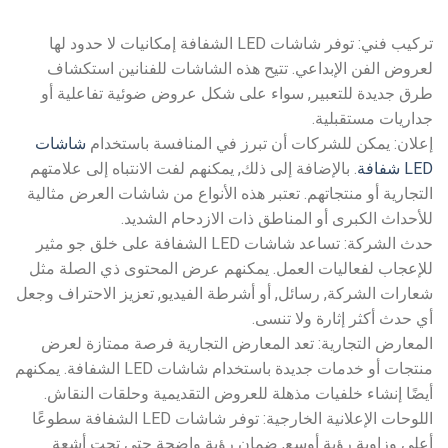
تركيب فني: توفر شاشات LED الشفافة إمكانيات لا حدود لها
لعروض الفن الإبداعي. تتيح هذه الشاشات للفنانين استكشاف
طرق جديدة للتعبير, سواء على شكل عروض ضوئية تفاعلية أو
جداريات مستقبلية.
إعلان: يمكن للشركات أن تبرز في المنافسة باستخدام
شاشات
LED شفافة
. بالإضافة إلى ذلك, يمكنهم لفت الانتباه إلى علامتهم
التجارية أو منتجاتهم. تعتبر هذه الأنواع من شاشات العرض مثالية
للأحداث الكبرى أو المناطق ذات الازدحام الشديد.
حدث الشركة: تساعد شاشات LED الشفافة على خلق جو مثير
للإعجاب لفعاليات العمل. يمكنهم عرض المحتوى ذي الصلة مثل
شعارات الشركة, رسائل, أو أشرطة الفيديو, تعزيز الاحتراف وجعل
أي حدث أكثر إثارة ولا تنسى.
المعارض التجارية: تعد المعارض التجارية فرصة ممتازة لعرض
منتجات أو خدمات جديدة باستخدام شاشات LED الشفافة. يمكنهم
أيضًا إنشاء خلفيات مذهلة للعروض التقديمية وحلقات النقاش.
اللوحات الإعلانية الخارجية: توفر شاشات LED الشفافة سطوعًا
أعلى وزاوية رؤية أوسع, ضمان رؤية واضحة حتى تحت أشعة