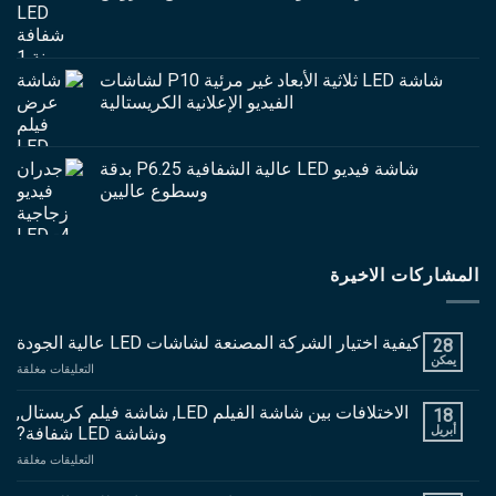
شاشة LED ثلاثية الأبعاد غير مرئية P10 لشاشات
الفيديو الإعلانية الكريستالية
شاشة فيديو LED عالية الشفافية P6.25 بدقة
وسطوع عاليين
المشاركات الاخيرة
كيفية اختيار الشركة المصنعة لشاشات LED عالية الجودة
28
يمكن
على
التعليقات مغلقة
كيفي
اختي
الاختلافات بين شاشة الفيلم LED, شاشة فيلم كريستال,
18
الش
أبريل
وشاشة LED شفافة?
المص
على
التعليقات مغلقة
لشا
الاخ
LED