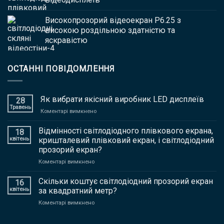
Високопрозорий відеоекран P6.25 з
високою роздільною здатністю та
яскравістю
ОСТАННІ ПОВІДОМЛЕННЯ
Як вибрати якісний виробник LED дисплеїв
28
Травень
на
Коментарі вимкнено
Як
вибрати
Відмінності світлодіодного плівкового екрана,
18
якісний
квітень
кришталевий плівковий екран, і світлодіодний
виробник
прозорий екран?
LED
на
Коментарі вимкнено
дисплеїв
Відмінності
світлодіодного
Скільки коштує світлодіодний прозорий екран
16
плівкового
квітень
за квадратний метр?
екрана,
на
Коментарі вимкнено
кришталевий
Скільки
плівковий
коштує
екран,