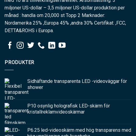
med 10 års tillverkningserfarenhet. Årsomsättning: 3
miljoner US-dollar – 3,5 miljoner US-dollar produktion per
månad : handla om 20,000 st Topp 2 Marknader:
Nordamerika 25% ,Europa 45% ,andra 30% Certifikat: ,FCC,
DETTA&ROHS i Europa.
PRODUKTER
Sidhäftande transparenta LED -videoväggar för
shower
P10 osynlig holografisk LED-skärm för
kristallreklamvideoskärmar
P6.25 led-videoskärm med hög transparens med