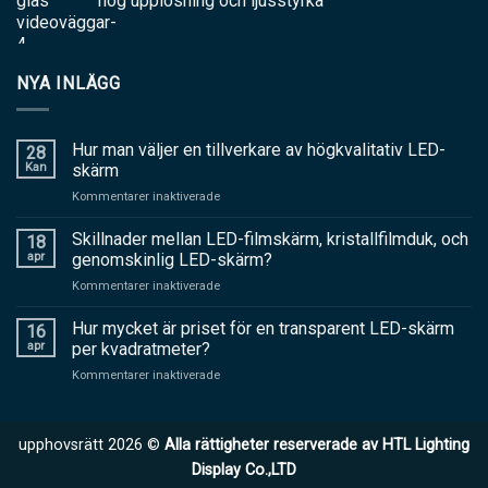
hög upplösning och ljusstyrka
NYA INLÄGG
Hur man väljer en tillverkare av högkvalitativ LED-
28
Kan
skärm
på
Kommentarer inaktiverade
Hur
man
Skillnader mellan LED-filmskärm, kristallfilmduk, och
18
väljer
apr
genomskinlig LED-skärm?
en
på
Kommentarer inaktiverade
tillverkare
Skillnader
av
mellan
Hur mycket är priset för en transparent LED-skärm
högkvalitativ
16
LED-
LED-
apr
per kvadratmeter?
filmskärm,
skärm
på
Kommentarer inaktiverade
kristallfilmduk,
Hur
och
mycket
genomskinlig
är
LED-
upphovsrätt 2026 ©
Alla rättigheter reserverade av HTL Lighting
priset
skärm?
för
Display Co.,LTD
en