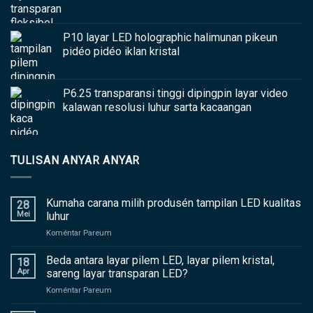
P10 layar LED holographic halimunan pikeun
pidéo pidéo iklan kristal
P6.25 transparansi tinggi dipingpin layar video
kalawan resolusi luhur sarta kacaangan
TULISAN ANYAR ANYAR
Kumaha carana milih produsén tampilan LED kualitas
28
Mei
luhur
asup
Koméntar Pareum
Kumaha
carana
Beda antara layar pilem LED, layar pilem kristal,
18
milih
Apr
sareng layar transparan LED?
produsén
asup
Koméntar Pareum
tampilan
Beda
LED