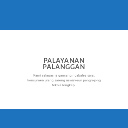
PALAYANAN
PALANGGAN
Kami salawasna gancang ngabales sarat
konsumén urang sareng nawiskeun pangrojong
téknis lengkep.