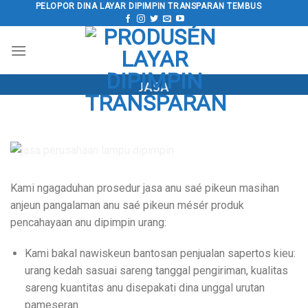
Luncat
PELOPOR DINA LAYAR DIPIMPIN TRANSPARAN TEMBUS
kana
kontén
JASA
Kami ngagaduhan prosedur jasa anu saé pikeun masihan
anjeun pangalaman anu saé pikeun mésér produk
pencahayaan anu dipimpin urang:
Kami bakal nawiskeun bantosan penjualan sapertos kieu:
urang kedah sasuai sareng tanggal pengiriman, kualitas
sareng kuantitas anu disepakati dina unggal urutan
pameseran.