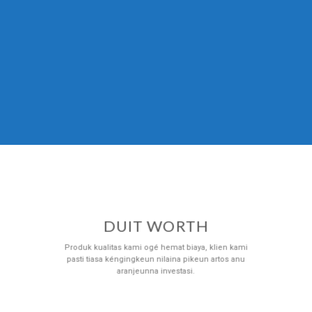
DUIT WORTH
Produk kualitas kami ogé hemat biaya, klien kami
pasti tiasa kéngingkeun nilaina pikeun artos anu
aranjeunna investasi.