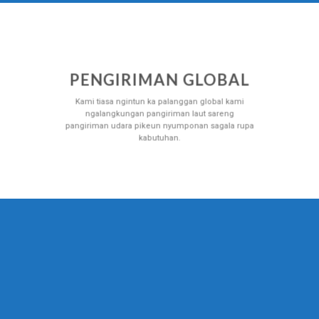
PENGIRIMAN GLOBAL
Kami tiasa ngintun ka palanggan global kami
ngalangkungan pangiriman laut sareng
pangiriman udara pikeun nyumponan sagala rupa
kabutuhan.