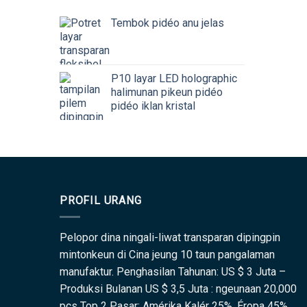
Tembok pidéo anu jelas
P10 layar LED holographic
halimunan pikeun pidéo
pidéo iklan kristal
PROFIL URANG
Pelopor dina ningali-liwat transparan dipingpin
mintonkeun di Cina jeung 10 taun pangalaman
manufaktur. Penghasilan Tahunan: US $ 3 Juta –
Produksi Bulanan US $ 3,5 Juta : ngeunaan 20,000
pcs Top 2 Pasar: Amérika Kalér 25% ,Éropa 45%