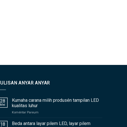
TULISAN ANYAR ANYAR
Kumaha carana milih produsén tampilan LED
28
Mei
kualitas luhur
asup
Koméntar Pareum
Kumaha
carana
Beda antara layar pilem LED, layar pilem
18
milih