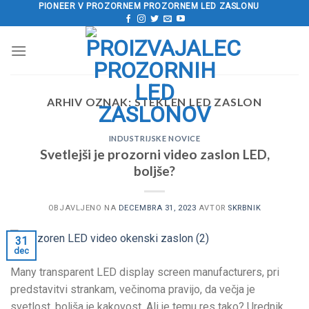
Preskoči
PIONEER V PROZORNEM PROZORNEM LED ZASLONU
na
vsebino
ARHIV OZNAK:
STEKLEN LED ZASLON
INDUSTRIJSKE NOVICE
Svetlejši je prozorni video zaslon LED,
boljše?
OBJAVLJENO NA
DECEMBRA 31, 2023
AVTOR
SKRBNIK
31
dec
Many transparent LED display screen manufacturers
, pri
predstavitvi strankam, večinoma pravijo, da večja je
svetlost, boljša je kakovost. Ali je temu res tako? Urednik