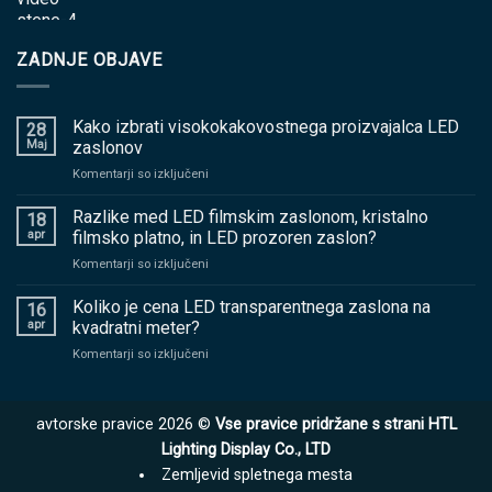
ZADNJE OBJAVE
Kako izbrati visokokakovostnega proizvajalca LED
28
Maj
zaslonov
na
Komentarji so izključeni
Kako
izbrati
Razlike med LED filmskim zaslonom, kristalno
18
visokokakovostnega
apr
filmsko platno, in LED prozoren zaslon?
proizvajalca
na
Komentarji so izključeni
LED
Razlike
zaslonov
med
Koliko je cena LED transparentnega zaslona na
16
LED
apr
kvadratni meter?
filmskim
na
Komentarji so izključeni
zaslonom,
Koliko
kristalno
je
filmsko
cena
platno,
avtorske pravice 2026 ©
Vse pravice pridržane s strani HTL
LED
in
transparentnega
Lighting Display Co., LTD
LED
zaslona
prozoren
Zemljevid spletnega mesta
na
zaslon?