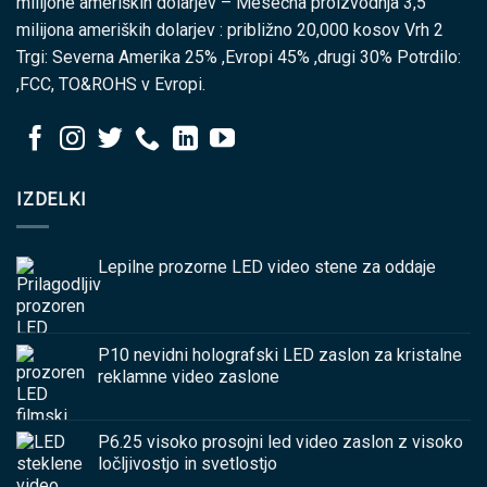
milijone ameriških dolarjev – Mesečna proizvodnja 3,5
milijona ameriških dolarjev : približno 20,000 kosov Vrh 2
Trgi: Severna Amerika 25% ,Evropi 45% ,drugi 30% Potrdilo:
,FCC, TO&ROHS v Evropi.
IZDELKI
Lepilne prozorne LED video stene za oddaje
P10 nevidni holografski LED zaslon za kristalne
reklamne video zaslone
P6.25 visoko prosojni led video zaslon z visoko
ločljivostjo in svetlostjo