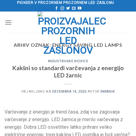
Preskoči
PIONEER V PROZORNEM PROZORNEM LED ZASLONU
na
vsebino
ARHIV OZNAK:
ENERGY SAVING LED LAMPS
INDUSTRIJSKE NOVICE
Kakšni so standardi varčevanja z energijo
LED žarnic
OBJAVLJENO NA
DECEMBRA 14, 2020
AVTOR
SKRBNIK
Varčevanje z energijo je trend časa, zdaj vse zagovarja
varčevanje z energijo. LED žarnica je merilo varčevanja z
energijo. Dobra LED osvetlitev lahko prihrani veliko
električne energije, torej kakšna LED svetilka je bolj varčna?