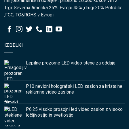
milijona ameriških dolarjev : približno 20,000 kosov Vrh 2
Trgi: Severna Amerika 25% ,Evropi 45% ,drugi 30% Potrdilo:
,FCC, TO&ROHS v Evropi.
IZDELKI
Lepilne prozorne LED video stene za oddaje
P10 nevidni holografski LED zaslon za kristalne
reklamne video zaslone
P6.25 visoko prosojni led video zaslon z visoko
ločljivostjo in svetlostjo