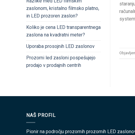
Razlike med LED filmskim
staranj
zaslonom, kristalno filmsko platno,
računal
in LED prozoren zaslon?
system 
Koliko je cena LED transparentnega
zaslona na kvadratni meter?
Uporaba prosojnih LED zaslonov
Objavlje
Prozorni led zasloni pospešujejo
prodajo v prodajnih centrih
NAŠ PROFIL
Pionir na področju prozornih prozornih LED zaslono