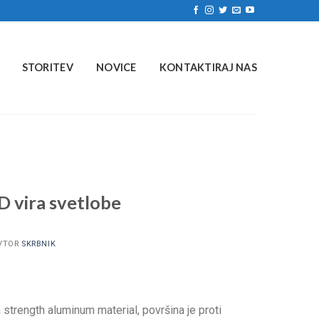
STORITEV
NOVICE
KONTAKTIRAJ NAS
D vira svetlobe
VTOR
SKRBNIK
h strength aluminum material
, površina je proti