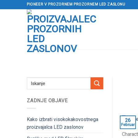
Preskoči
PIONEER V PROZORNEM PROZORNEM LED ZASLONU
na
vsebino
ZADNJE OBJAVE
Kako izbrati visokokakovostnega
26
Februar
proizvajalca LED zaslonov
Charact