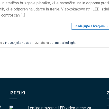
u in statično brizganje plastike, ki je samočistilna in odporna pr
nik, ki je odporen na udarce in trenje. Visokokakovostni LED izdelk
control can
[…]
nadaljujte z branjem
→
no v
industrijske novice
|
Označena
dot matrix led light
IZDELKI
v
Lepilne prozorne LED video stene za