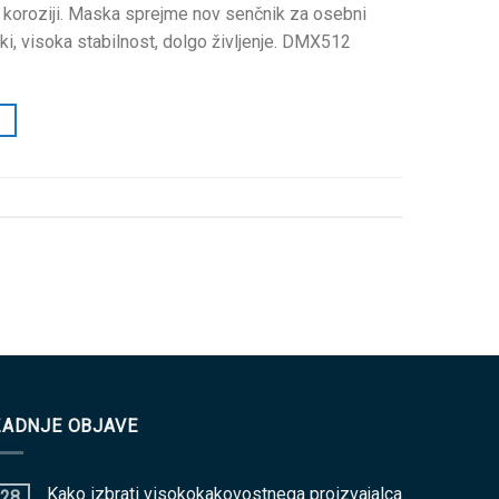
oti koroziji. Maska sprejme nov senčnik za osebni
i, visoka stabilnost, dolgo življenje.
DMX512
ZADNJE OBJAVE
Kako izbrati visokokakovostnega proizvajalca
28