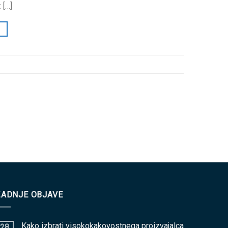
 […]
ZADNJE OBJAVE
Kako izbrati visokokakovostnega proizvajalca
28