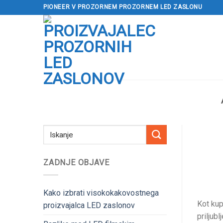
Preskoči
PIONEER V PROZORNEM PROZORNEM LED ZASLONU
na
vsebino
ZADNJE OBJAVE
Kako izbrati visokokakovostnega
Kot kup
proizvajalca LED zaslonov
priljub