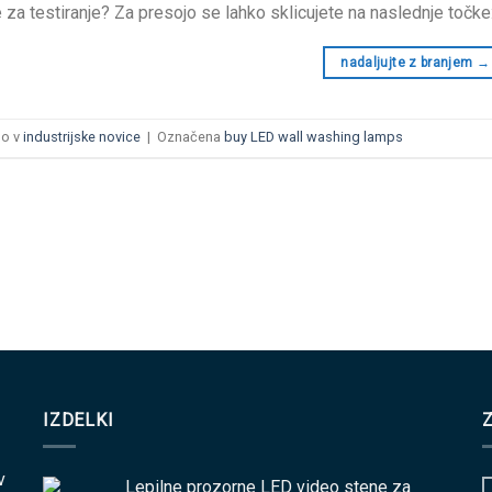
za testiranje? Za presojo se lahko sklicujete na naslednje točke:
nadaljujte z branjem
→
no v
industrijske novice
|
Označena
buy LED wall washing lamps
IZDELKI
v
Lepilne prozorne LED video stene za