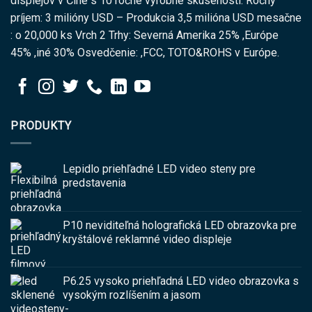
displejov v Číne s 10 ročné výrobné skúsenosti. Ročný
príjem: 3 milióny USD – Produkcia 3,5 milióna USD mesačne
: o 20,000 ks Vrch 2 Trhy: Severná Amerika 25% ,Európe
45% ,iné 30% Osvedčenie: ,FCC, TOTO&ROHS v Európe.
PRODUKTY
Lepidlo priehľadné LED video steny pre
predstavenia
P10 neviditeľná holografická LED obrazovka pre
kryštálové reklamné video displeje
P6.25 vysoko priehľadná LED video obrazovka s
vysokým rozlíšením a jasom