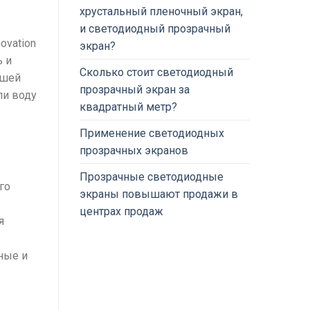
хрустальный пленочный экран,
и светодиодный прозрачный
ovation
экран?
ь и
Сколько стоит светодиодный
ашей
прозрачный экран за
ли воду
квадратный метр?
Применение светодиодных
прозрачных экранов
Прозрачные светодиодные
го
экраны повышают продажи в
центрах продаж
я
ные и