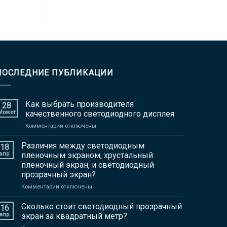
ПОСЛЕДНИЕ ПУБЛИКАЦИИ
Как выбрать производителя
28
Может
качественного светодиодного дисплея
на
Комментарии отключены
Как
выбрать
Различия между светодиодным
18
производителя
апр
пленочным экраном, хрустальный
качественного
пленочный экран, и светодиодный
светодиодного
прозрачный экран?
дисплея
на
Комментарии отключены
Различия
между
Сколько стоит светодиодный прозрачный
16
светодиодным
апр
экран за квадратный метр?
пленочным