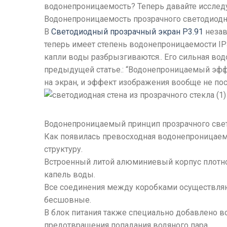
водонепроницаемость? Теперь давайте исследу
Водонепроницаемость прозрачного светодиодно
В
Светодиодный прозрачный экран P3.91
незав
теперь имеет степень водонепроницаемости I
капли воды разбрызгиваются.. Его сильная в
предыдущей статье.: “Водонепроницаемый эффе
на экран, и эффект изображения вообще не по
Водонепроницаемый принцип прозрачного све
Как появилась превосходная водонепроницаем
структуру.
Встроенный литой алюминиевый корпус плотно 
капель воды.
Все соединения между коробками осуществляю
бесшовные.
В блок питания также специально добавлено 
предотвращения попадания водяного пара..