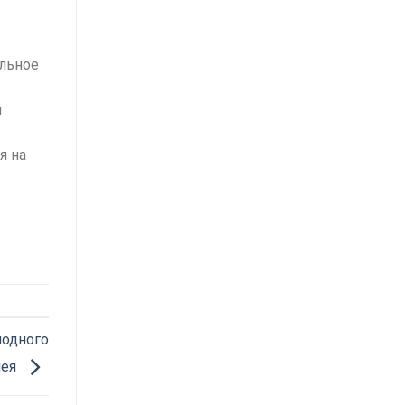
ельное
й
я на
иодного
лея