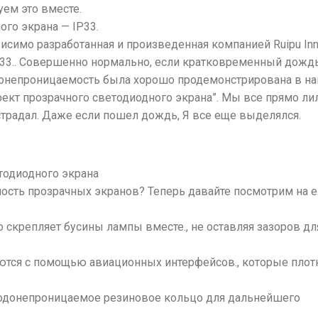
ем это вместе.
го экрана — IP33.
исимо разработанная и произведенная компанией Ruipu Inn
P33.. Совершенно нормально, если кратковременный дожд
одонепроницаемость была хорошо продемонстрирована в н
кт прозрачного светодиодного экрана”. Мы все прямо ли
страдал. Даже если пошел дождь, Я все еще выделялся.
тодиодного экрана
ость прозрачных экранов? Теперь давайте посмотрим на е
скрепляет бусины лампы вместе., не оставляя зазоров дл
тся с помощью авиационных интерфейсов., которые плот
водонепроницаемое резиновое кольцо для дальнейшего