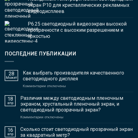
экран P10 для кристаллических рекламных
видеодисплеев
P6.25 светодиодный видеоэкран высокой
прозрачности с высоким разрешением и
яркостью
ПОСЛЕДНИЕ ПУБЛИКАЦИИ
Как выбрать производителя качественного
28
Может
светодиодного дисплея
на
Комментарии отключены
Как
выбрать
Различия между светодиодным пленочным
18
производителя
апр
экраном, хрустальный пленочный экран, и
качественного
светодиодный прозрачный экран?
светодиодного
на
Комментарии отключены
дисплея
Различия
между
Сколько стоит светодиодный прозрачный экран
16
светодиодным
апр
за квадратный метр?
пленочным