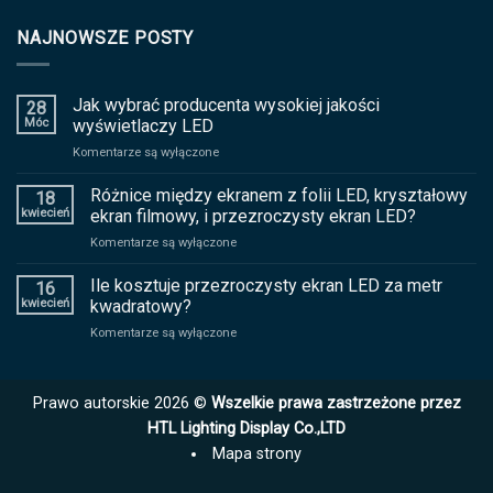
NAJNOWSZE POSTY
Jak wybrać producenta wysokiej jakości
28
Móc
wyświetlaczy LED
na
Komentarze są wyłączone
Jak
wybrać
Różnice między ekranem z folii LED, kryształowy
18
producenta
kwiecień
ekran filmowy, i przezroczysty ekran LED?
wysokiej
na
Komentarze są wyłączone
jakości
Różnice
wyświetlaczy
między
Ile kosztuje przezroczysty ekran LED za metr
LED
16
ekranem
kwiecień
kwadratowy?
z
na
Komentarze są wyłączone
folii
Ile
LED,
kosztuje
kryształowy
przezroczysty
ekran
Prawo autorskie 2026 ©
Wszelkie prawa zastrzeżone przez
ekran
filmowy,
LED
HTL Lighting Display Co.,LTD
i
za
przezroczysty
Mapa strony
metr
ekran
kwadratowy?
LED?