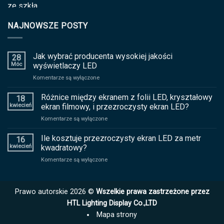
NAJNOWSZE POSTY
Jak wybrać producenta wysokiej jakości
28
Móc
wyświetlaczy LED
na
Komentarze są wyłączone
Jak
wybrać
Różnice między ekranem z folii LED, kryształowy
18
producenta
kwiecień
ekran filmowy, i przezroczysty ekran LED?
wysokiej
na
Komentarze są wyłączone
jakości
Różnice
wyświetlaczy
między
Ile kosztuje przezroczysty ekran LED za metr
LED
16
ekranem
kwiecień
kwadratowy?
z
na
Komentarze są wyłączone
folii
Ile
LED,
kosztuje
kryształowy
przezroczysty
ekran
Prawo autorskie 2026 ©
Wszelkie prawa zastrzeżone przez
ekran
filmowy,
LED
HTL Lighting Display Co.,LTD
i
za
przezroczysty
Mapa strony
metr
ekran