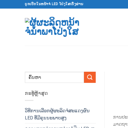
ຂ້າມ
ບຸກເບີກໃນຫນ້າຈໍ LED ໂປ່ງໃສເບິ່ງຜ່ານ
ໄປ
ຫາ
ເນື້ອຫາ
ກະ​ທູ້​ຫຼ້າ​ສຸດ
ວິທີການເລືອກຜູ້ຜະລິດຈໍສະແດງຜົນ
ການປະຫ
LED ທີ່ມີຄຸນນະພາບສູງ
ມາດຖານ