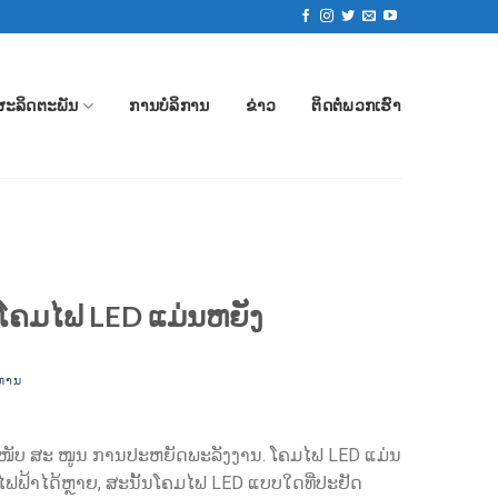
ຜະລິດຕະພັນ
ການບໍລິການ
ຂ່າວ
ຕິດ​ຕໍ່​ພວກ​ເຮົາ
ຄມໄຟ LED ແມ່ນຫຍັງ
ິຫານ
ະ ໜັບ ສະ ໜູນ ການປະຫຍັດພະລັງງານ. ໂຄມໄຟ LED ແມ່ນ
້າໄດ້ຫຼາຍ, ສະນັ້ນໂຄມໄຟ LED ແບບໃດທີ່ປະຢັດ