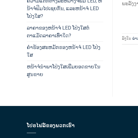
ຄວາມແຕກຕ່າງລະຫວ່າງຈໍຟິມ LED, ຫ
ພະລັງງາ
ນ້າຈໍຟິມໄປເຊຍກັນ, ແລະຫນ້າຈໍ LED
ໂປ່ງໃສ?
ລາຄາຂອງຫນ້າຈໍ LED ໂປ່ງໃສຕໍ່
ຕາແມັດລາຄາເທົ່າໃດ?
ລົງໃນ
ຂ່
ຄໍາຮ້ອງສະຫມັກຂອງຫນ້າຈໍ LED ໂປ່ງ
ໃສ
ຫນ້າຈໍນໍາພາໂປ່ງໃສເພີ່ມຍອດຂາຍໃນ
ສູນຂາຍ
ໂປຣໄຟລ໌ຂອງພວກເຮົາ