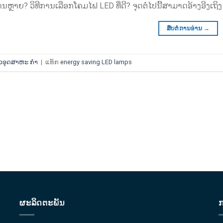
ນຫຼາຍ? ວິທີການເລືອກໂຄມໄຟ LED ທີ່ດີ? ຈຸດຕໍ່ໄປນີ້ສາມາດອ້າງອີງເຖິງ 
ສືບຕໍ່ການອ່ານ
→
າວອຸດສາຫະ ກຳ
|
ແທັກ
energy saving LED lamps
ຜະລິດຕະພັນ
ກ