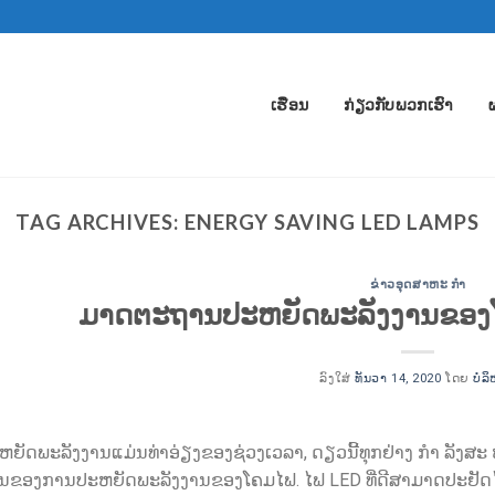
ເຮືອນ
ກ່ຽວ​ກັບ​ພວກ​ເຮົາ
TAG ARCHIVES:
ENERGY SAVING LED LAMPS
ຂ່າວອຸດສາຫະ ກຳ
ມາດຕະຖານປະຫຍັດພະລັງງານຂອງໂ
ລົງໃສ່
ທັນວາ 14, 2020
ໂດຍ
ບໍລ
ຍັດພະລັງງານແມ່ນທ່າອ່ຽງຂອງຊ່ວງເວລາ, ດຽວນີ້ທຸກຢ່າງ ກຳ ລັງສ
ຂອງການປະຫຍັດພະລັງງານຂອງໂຄມໄຟ. ໄຟ LED ທີ່ດີສາມາດປະຢັດໄຟຟ